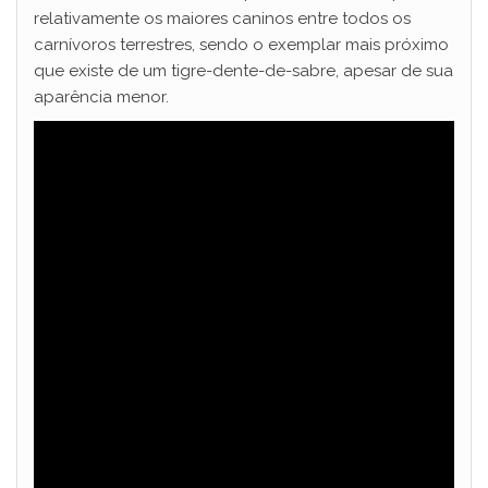
relativamente os maiores caninos entre todos os
carnívoros terrestres, sendo o exemplar mais próximo
que existe de um tigre-dente-de-sabre, apesar de sua
aparência menor.