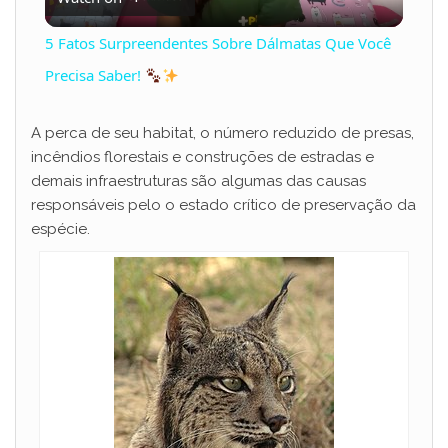
l
5 Fatos Surpreendentes Sobre Dálmatas Que Você
a
Precisa Saber!
y
A perca de seu habitat, o número reduzido de presas,
incêndios florestais e construções de estradas e
demais infraestruturas são algumas das causas
V
responsáveis pelo o estado crítico de preservação da
espécie.
i
d
e
o