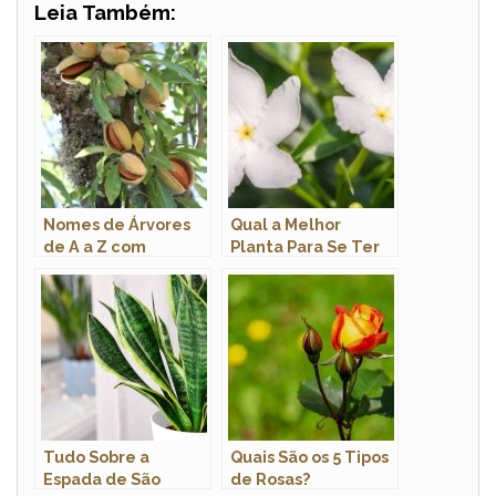
Leia Também:
Nomes de Árvores
Qual a Melhor
de A a Z com
Planta Para Se Ter
Imagens
no Quarto?
Tudo Sobre a
Quais São os 5 Tipos
Espada de São
de Rosas?