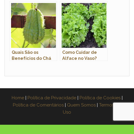
Jorge:
Características e
Nome Científico
Quais São os
Como Cuidar de
Benefícios do Chá
Alface no Vaso?
da Casca do
Chuchu?
Home
|
Política de Privacidade
|
Política de Cookies
|
Política de Comentários
|
Quem Somos
|
Termos de
Uso