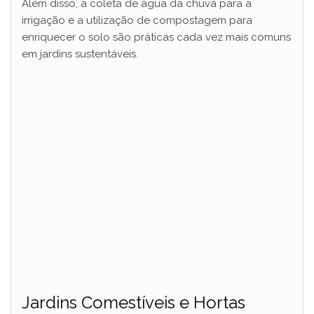
Além disso, a coleta de água da chuva para a
irrigação e a utilização de compostagem para
i
enriquecer o solo são práticas cada vez mais comuns
em jardins sustentáveis.
d
e
o
Jardins Comestíveis e Hortas