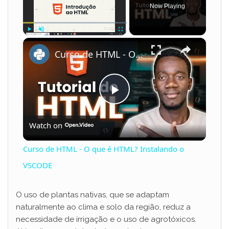
Now Playing
×
Play
Unmute
Fullscreen
Curso de HTML - O que é HTML? Instalando o VSCODE
P
Watch on
l
Curso de HTML - O que é HTML? Instalando o
a
VSCODE
y
O uso de plantas nativas, que se adaptam
naturalmente ao clima e solo da região, reduz a
necessidade de irrigação e o uso de agrotóxicos.
V