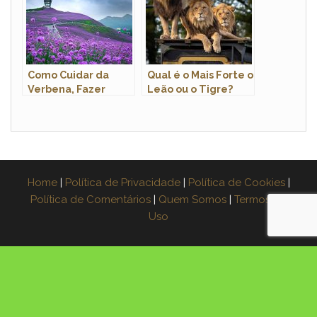
Como Cuidar da
Qual é o Mais Forte o
Verbena, Fazer
Leão ou o Tigre?
Mudas e Podar
Home
|
Política de Privacidade
|
Política de Cookies
|
Política de Comentários
|
Quem Somos
|
Termos de
Uso