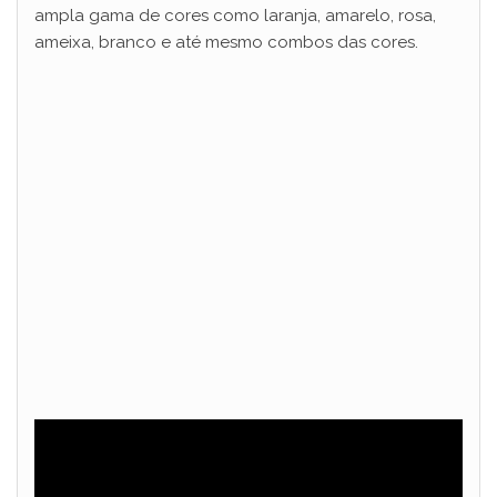
d
ampla gama de cores como laranja, amarelo, rosa,
ameixa, branco e até mesmo combos das cores.
e
o