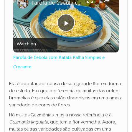
Farofa de Cebola com Batata Palha Simples e Crocante
P
Watch on
l
Farofa de Cebola com Batata Palha Simples e
a
Crocante
y
Ela é popular por causa de sua grande flor em forma
de estrela. E o que o diferencia de muitas das outras
bromélias é que elas estão disponíveis em uma ampla
V
variedade de cores de flores.
Há muitas Guzmânias, mas a nossa referência é à
i
Guzmania lingulata
, que tem a flor vermelha. Agora,
muitas outras variedades são cultivadas em uma