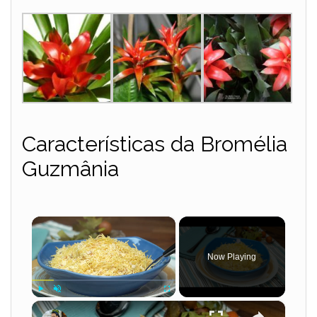
Características da Bromélia
Guzmânia
×
Now Playing
×
Play
Unmute
Fullscreen