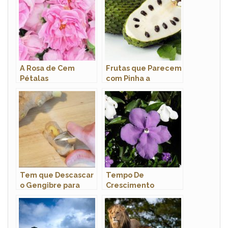
A Rosa de Cem
Frutas que Parecem
Pétalas
com Pinha a
Graviola
Tem que Descascar
Tempo De
o Gengibre para
Crescimento
Colocar na Água?
Manacá De Cheiro,
Qual É?