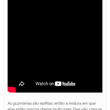
As guzmânias são epífitas, então a mistura em que
elas estão precisa drenar muito bem. Eles vão crescer