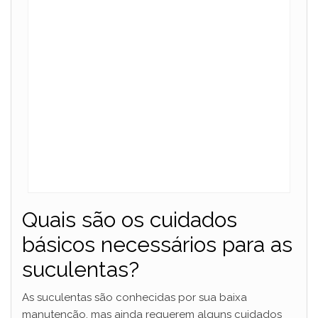
i
d
e
o
Quais são os cuidados
básicos necessários para as
suculentas?
As suculentas são conhecidas por sua baixa
manutenção, mas ainda requerem alguns cuidados