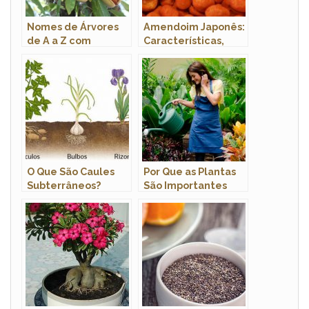
Nomes de Árvores
Amendoim Japonês:
de A a Z com
Características,
Imagens
Nome Científico e
Fotos
O Que São Caules
Por Que as Plantas
Subterrâneos?
São Importantes
Exemplos de
Para os Seres
Plantas Que Tem
Humanos