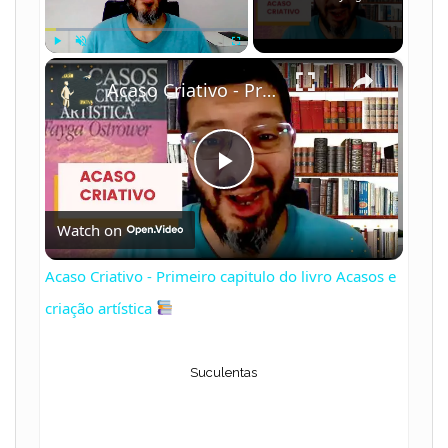
×
Play
Unmute
Fullscreen
Acaso Criativo - Primeiro capitulo do livro Acasos e criação artística
P
Watch on
l
Acaso Criativo - Primeiro capitulo do livro Acasos e
a
criação artística
y
Suculentas
V