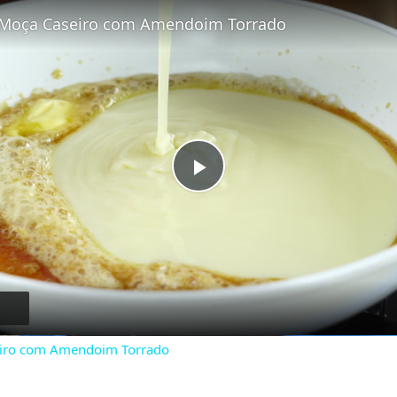
 Moça Caseiro com Amendoim Torrado
P
l
a
y
eiro com Amendoim Torrado