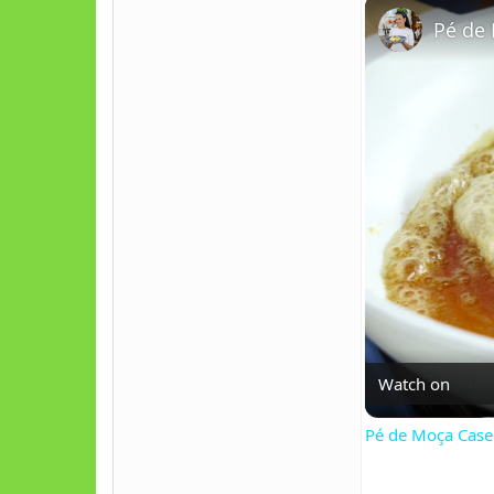
Pé de
Watch on
Pé de Moça Cas