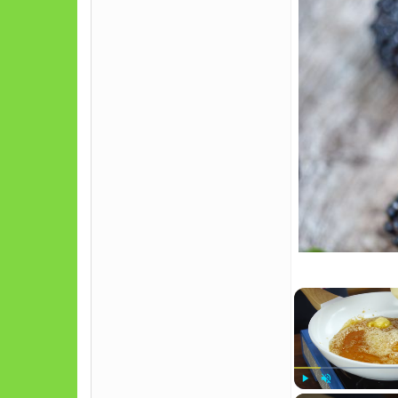
Play
Unmute