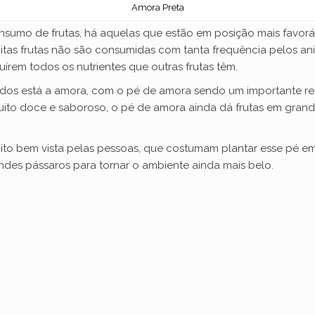
V
Amora Preta
consumo de frutas, há aquelas que estão em posição mais favor
i
tas frutas não são consumidas com tanta frequência pelos anim
írem todos os nutrientes que outras frutas têm.
d
odos está a amora, com o pé de amora sendo um importante re
uito doce e saboroso, o pé de amora ainda dá frutas em gra
e
ito bem vista pelas pessoas, que costumam plantar esse pé e
ndes pássaros para tornar o ambiente ainda mais belo.
o