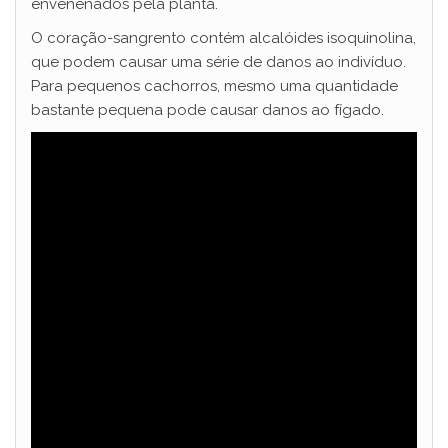
envenenados pela planta.
O coração-sangrento contém alcalóides isoquinolina,
que podem causar uma série de danos ao indivíduo.
Para pequenos cachorros, mesmo uma quantidade
bastante pequena pode causar danos ao fígado.