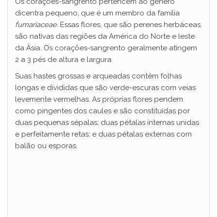
Os corações-sangrento pertencem ao gênero
dicentra pequeno, que é um membro da família
fumariaceae.
Essas flores, que são perenes herbáceas,
são nativas das regiões da América do Norte e leste
da Ásia. Os corações-sangrento geralmente atingem
2 a 3 pés de altura e largura.
Suas hastes grossas e arqueadas contêm folhas
longas e divididas que são verde-escuras com veias
levemente vermelhas. As próprias flores pendem
como pingentes dos caules e são constituídas por
duas pequenas sépalas; duas pétalas internas unidas
e perfeitamente retas; e duas pétalas externas com
balão ou esporas.