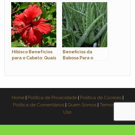
Mangaba e Araçá
Nome Científico e
Fotos
Hibisco Benefícios
Beneficios da
para o Cabelo: Quais
Babosa Para o
São? Como Usar?
Homem: Quais Sao?
Home
|
Política de Privacidade
|
Política de Cookies
|
Política de Comentários
|
Quem Somos
|
Termos de
Uso