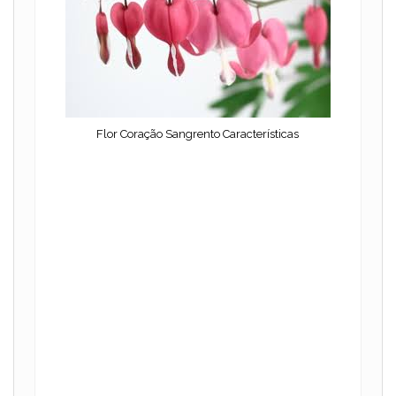
d
e
o
Flor Coração Sangrento Características