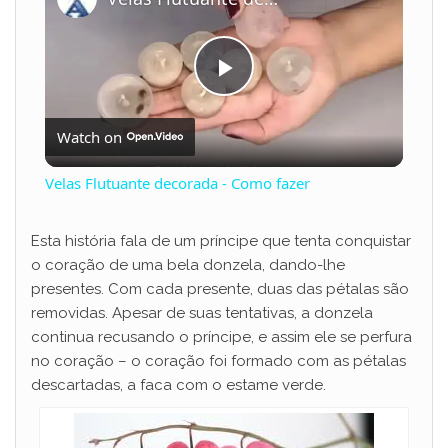
P
Watch on
l
Velas Flutuante decorada - Como fazer
a
Esta história fala de um príncipe que tenta conquistar
o coração de uma bela donzela, dando-lhe
y
presentes. Com cada presente, duas das pétalas são
removidas. Apesar de suas tentativas, a donzela
V
continua recusando o príncipe, e assim ele se perfura
no coração – o coração foi formado com as pétalas
descartadas, a faca com o estame verde.
i