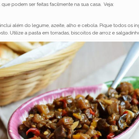
i
a que podem ser feitas facilmente na sua casa. Veja:
d
a inclui além do legume, azeite, alho e cebola. Pique todos os 
to. Utilize a pasta em torradas, biscoitos de arroz e salgadinho
e
o