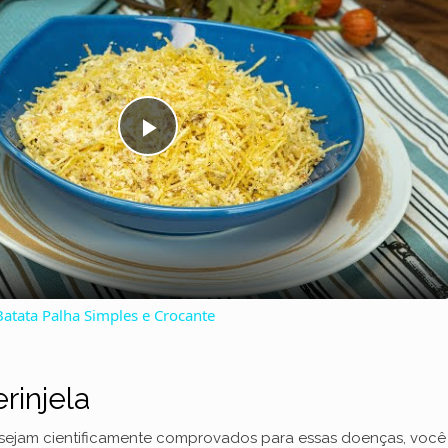
P
l
a
atata Palha Simples e Crocante
y
V
rinjela
sejam cientificamente comprovados para essas doenças, você 