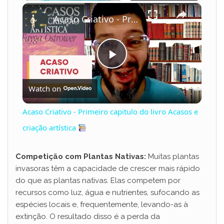
×
Play
Unmute
Fullscreen
Acaso Criativo - Primeiro capitulo do livro Acasos e criação artística
P
Watch on
l
Acaso Criativo - Primeiro capitulo do livro Acasos e
a
criação artística
y
Competição com Plantas Nativas:
Muitas plantas
invasoras têm a capacidade de crescer mais rápido
do que as plantas nativas. Elas competem por
V
recursos como luz, água e nutrientes, sufocando as
espécies locais e, frequentemente, levando-as à
i
extinção. O resultado disso é a perda da