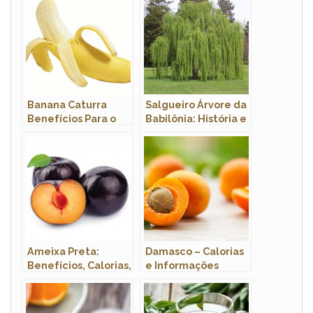
Banana Caturra
Salgueiro Árvore da
Benefícios Para o
Babilônia: História e
Homem
Origem
Ameixa Preta:
Damasco – Calorias
Benefícios, Calorias,
e Informações
Árvore,
Nutricionais da
Características e
Fruta
Fotos