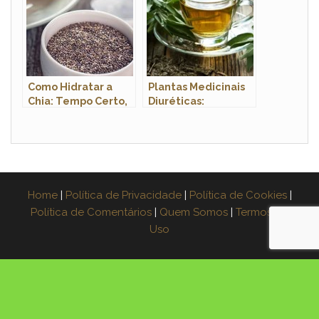
Como Hidratar a
Plantas Medicinais
Chia: Tempo Certo,
Diuréticas:
Proporção e Dicas
Benefícios para sua
Saúde
Home
|
Política de Privacidade
|
Política de Cookies
|
Política de Comentários
|
Quem Somos
|
Termos de
Uso