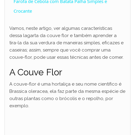
Farofa de Cebola com Batata Palha Simples e
a
Crocante
y
Vamos, neste artigo, ver algumas características
dessa lagarta da couve flor e também aprender a
tira-la da sua verdura de maneiras simples, eficazes e
V
caseiras; assim, sempre que você comprar uma
couve-flor, pode usar essas técnicas antes de comer.
i
A Couve Flor
d
A couve-flor é uma hortaliça e seu nome científico é
Brassica oleracea, ela faz parte da mesma espécie de
outras plantas como o brócolis e o repolho, por
e
exemplo.
o