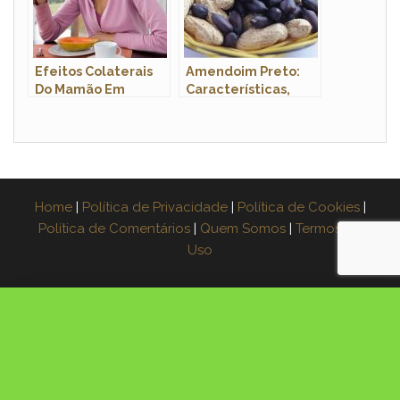
Efeitos Colaterais
Amendoim Preto:
Do Mamão Em
Características,
Excesso
Nome Científico e
Fotos
Home
|
Política de Privacidade
|
Política de Cookies
|
Política de Comentários
|
Quem Somos
|
Termos de
Uso
×
Espera! Leve o guia grátis
Aprenda a fazer muda de 3 plantas na água,
passo a passo. Coloque seu e-mail e receba o