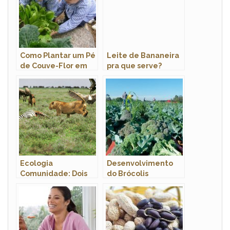
Como Plantar um Pé
Leite de Bananeira
de Couve-Flor em
pra que serve?
Casa?
Ecologia
Desenvolvimento
Comunidade: Dois
do Brócolis
Tipos de
Comunidade
Existentes