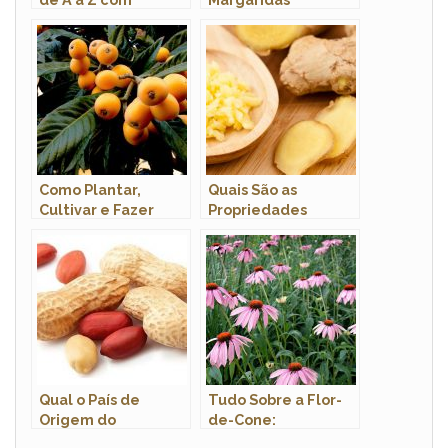
Imagens
Como Plantar,
Quais São as
Cultivar e Fazer
Propriedades
Muda de Pé de
Medicinais do
Ameixa em Vaso?
Gengibre?
Qual o País de
Tudo Sobre a Flor-
Origem do
de-Cone:
Amendoim? Qual a
Características,