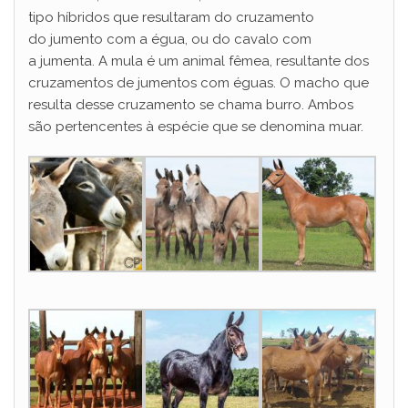
tipo híbridos que resultaram do cruzamento
do jumento com a égua, ou do cavalo com
V
a jumenta. A mula é um animal fêmea, resultante dos
cruzamentos de jumentos com éguas. O macho que
i
resulta desse cruzamento se chama burro. Ambos
são pertencentes à espécie que se denomina muar.
d
e
o