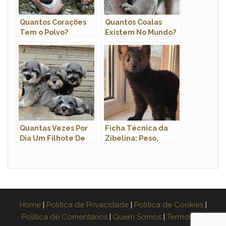
Quantos Corações
Quantos Coalas
Tem o Polvo?
Existem No Mundo?
Quantos Olhos Eles
Onde Eles Se
têm?
Localizam?
Quantas Vezes Por
Ficha Técnica da
Dia Um Filhote De
Zibelina: Peso,
Schnauzer Deve
Altura, Tamanho e
Comer?
Imagens
Home
|
Política de Privacidade
|
Política de Cookies
|
Política de Comentários
|
Quem Somos
|
Termos de