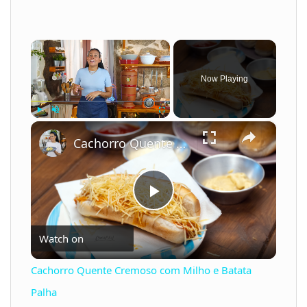
×
Now Playing
×
Play
Unmute
Fullscreen
Cachorro Quente Cremoso com Milho e Batata Palha
P
Watch on
l
Cachorro Quente Cremoso com Milho e Batata
a
Palha