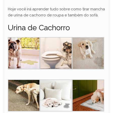
y
Hoje você irá aprender tudo sobre como tirar mancha
de urina de cachorro de roupa e também do sofá.
V
Urina de Cachorro
i
d
e
o