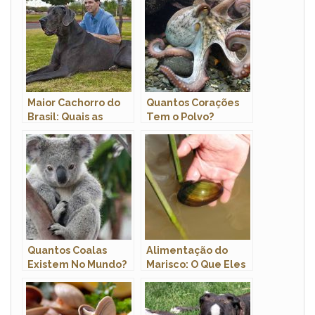
Maior Cachorro do
Quantos Corações
Brasil: Quais as
Tem o Polvo?
Raças Com Fotos
Quantos Olhos Eles
têm?
Quantos Coalas
Alimentação do
Existem No Mundo?
Marisco: O Que Eles
Onde Eles Se
Comem?
Localizam?