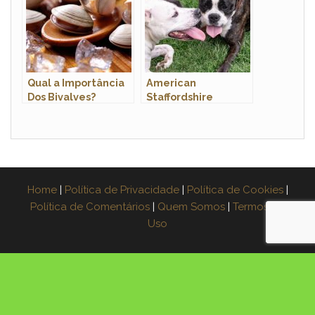
Qual a Importância
American
Dos Bivalves?
Staffordshire
Econômica E Na
Terrier: Força,
Natureza
Lealdade e Energia
Home
|
Política de Privacidade
|
Política de Cookies
|
Política de Comentários
|
Quem Somos
|
Termos de
Uso