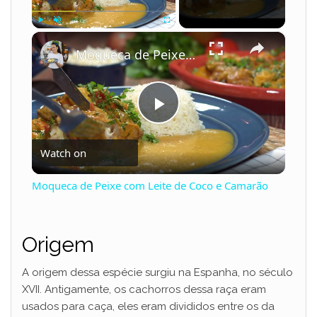
×
Play
Unmute
Fullscreen
Moqueca de Peixe com Leite de Coco e Camarão
P
Watch on
l
Moqueca de Peixe com Leite de Coco e Camarão
a
Origem
y
A origem dessa espécie surgiu na Espanha, no século
V
XVII. Antigamente, os cachorros dessa raça eram
usados para caça, eles eram divididos entre os da