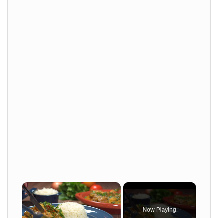
×
Now Playing