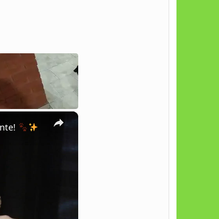
×
ente!