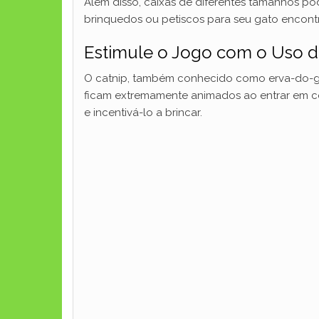
Além disso, caixas de diferentes tamanhos p
brinquedos ou petiscos para seu gato encontra
Estimule o Jogo com o Uso de
O catnip, também conhecido como erva-do-gat
ficam extremamente animados ao entrar em co
e incentivá-lo a brincar.