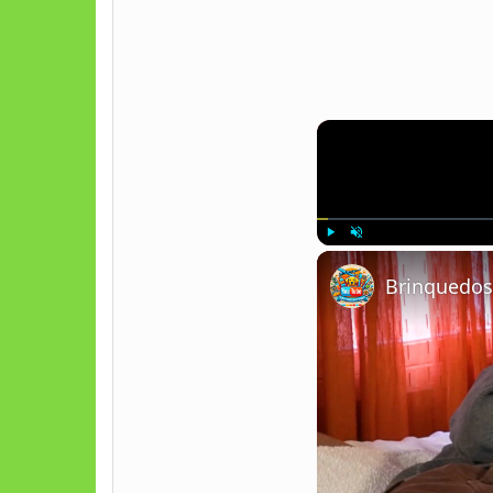
Play
Unmute
Brinquedos 