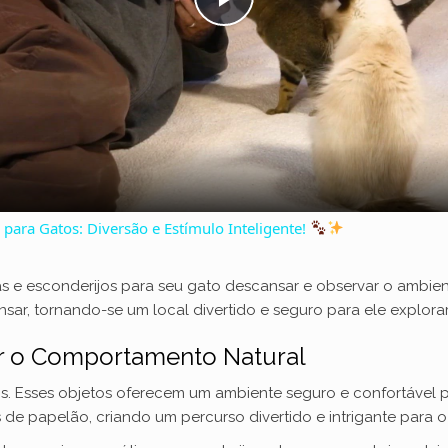
P
l
a
y
 para Gatos: Diversão e Estímulo Inteligente!
V
s e esconderijos para seu gato descansar e observar o ambien
nsar, tornando-se um local divertido e seguro para ele explorar
i
ar o Comportamento Natural
d
s. Esses objetos oferecem um ambiente seguro e confortável p
de papelão, criando um percurso divertido e intrigante para o 
e