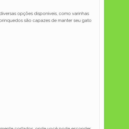
 diversas opções disponíveis, como varinhas
 brinquedos são capazes de manter seu gato
camente cortados, onde você pode esconder