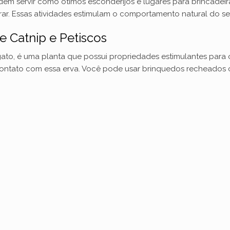
odem servir como ótimos esconderijos e lugares para brincade
r. Essas atividades estimulam o comportamento natural do seu 
o
 Catnip e Petiscos
o, é uma planta que possui propriedades estimulantes para os
ntato com essa erva. Você pode usar brinquedos recheados c