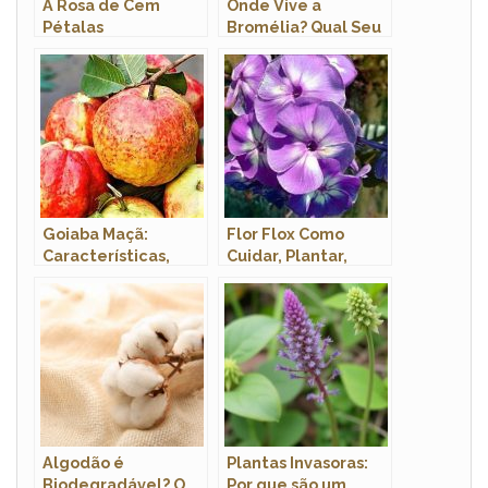
A Rosa de Cem
Onde Vive a
Pétalas
Bromélia? Qual Seu
Hábitat?
Goiaba Maçã:
Flor Flox Como
Características,
Cuidar, Plantar,
Nome Científico e
Fazer Mudas e Podar
Fotos
Algodão é
Plantas Invasoras:
Biodegradável? O
Por que são um