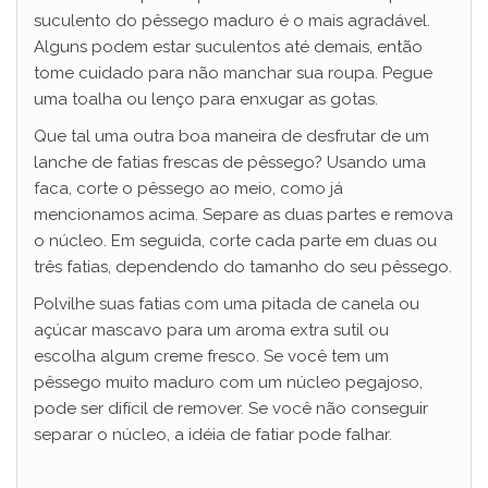
suculento do pêssego maduro é o mais agradável.
i
Alguns podem estar suculentos até demais, então
tome cuidado para não manchar sua roupa. Pegue
uma toalha ou lenço para enxugar as gotas.
d
Que tal uma outra boa maneira de desfrutar de um
lanche de fatias frescas de pêssego? Usando uma
e
faca, corte o pêssego ao meio, como já
mencionamos acima. Separe as duas partes e remova
o
o núcleo. Em seguida, corte cada parte em duas ou
três fatias, dependendo do tamanho do seu pêssego.
Polvilhe suas fatias com uma pitada de canela ou
açúcar mascavo para um aroma extra sutil ou
escolha algum creme fresco. Se você tem um
pêssego muito maduro com um núcleo pegajoso,
pode ser difícil de remover. Se você não conseguir
separar o núcleo, a idéia de fatiar pode falhar.