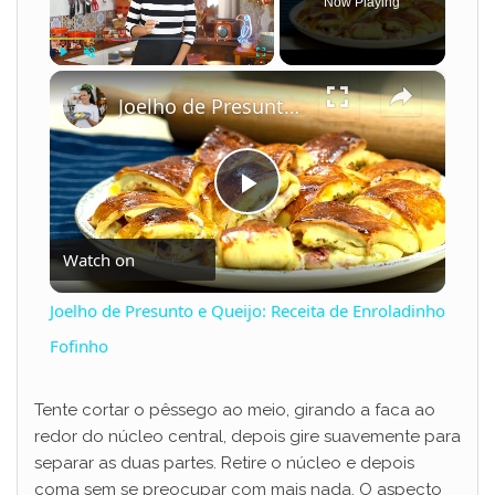
Now Playing
×
Play
Unmute
Fullscreen
Joelho de Presunto e Queijo: Receita de Enroladinho Fofinho
P
Watch on
l
Joelho de Presunto e Queijo: Receita de Enroladinho
a
Fofinho
y
Tente cortar o pêssego ao meio, girando a faca ao
redor do núcleo central, depois gire suavemente para
separar as duas partes. Retire o núcleo e depois
V
coma sem se preocupar com mais nada. O aspecto