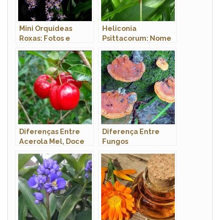
Mini Orquídeas
Heliconia
Roxas: Fotos e
Psittacorum: Nome
Características
Popular
Diferenças Entre
Diferença Entre
Acerola Mel, Doce
Fungos
Gigante, Anã, Junco,
Decompositores e
Preta e Roxa
Fungos
Mutualísticos