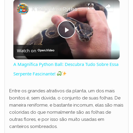
×
Play
Unmute
Fullscreen
A Magnífica Python Ball: Descubra Tudo Sobre Essa Serpente Fascinante!
P
Watch on
l
A Magnífica Python Ball: Descubra Tudo Sobre Essa
a
Serpente Fascinante!
y
Entre os grandes atrativos da planta, um dos mais
bonitos é, sem dúvida, o conjunto de suas folhas. De
maneira reniforme, e bastante incomum, elas são mais
V
coloridas do que normalmente são as folhas de
outras flores, e por isso são muito usadas em
i
canteiros sombreados.