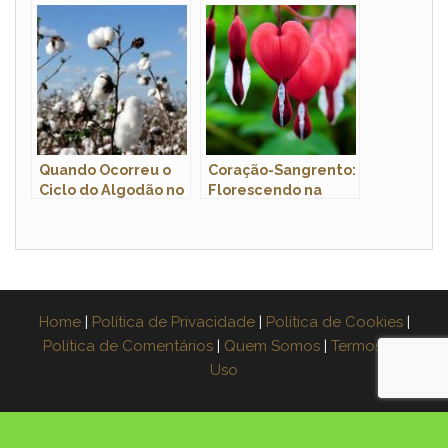
Medicinais
Fotos
Quando Ocorreu o
Coração-Sangrento:
Ciclo do Algodão no
Florescendo na
Brasil? Como Foi?
Sombra
Home
|
Política de Privacidade
|
Política de Cookies
|
Política de Comentários
|
Quem Somos
|
Termos de
Uso