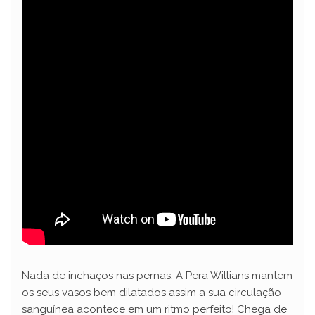
Nada de inchaços nas pernas: A Pera Willians mantem
os seus vasos bem dilatados assim a sua circulação
sanguínea acontece em um ritmo perfeito! Chega de