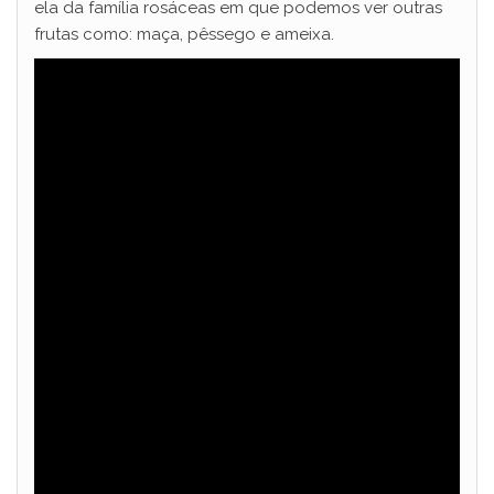
ela da família rosáceas em que podemos ver outras
frutas como: maça, pêssego e ameixa.