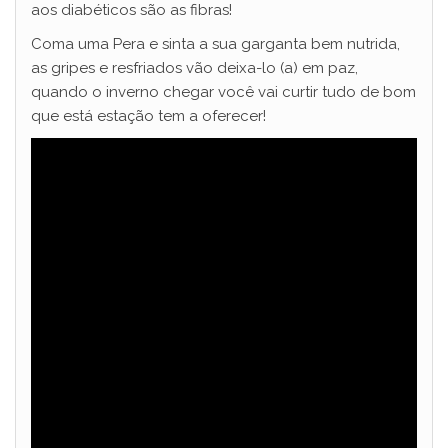
aos diabéticos são as fibras!
Coma uma Pera e sinta a sua garganta bem nutrida,
as gripes e resfriados vão deixa-lo (a) em paz,
quando o inverno chegar você vai curtir tudo de bom
que está estação tem a oferecer!