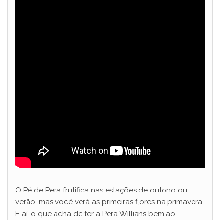
O Pé de Pera frutifica nas estações de outono ou
verão, mas você verá as primeiras flores na primavera.
E aí, o que acha de ter a Pera Willians bem ao