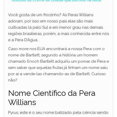
a
Você gosta de um friozinho? As Peras Willians
adoram, por isso em nosso país elas são mais
y
cultivadas lá pelo Sul e em menor grau nas demais
regiões brasileiras, porém, a mais conhecida entre nós
V
e a Pera D’Água.
Caso more nos EUA encontrará a nossa Pera com o
i
nome de Bartlett, segundo a história um homem
chamado Enoch Bartlett adquiriu um pomar de Pera e
sem saber que aquelas frutas já tinham um nome saiu
d
por aí a vende-las chamando-as de Bartlett. Curioso
não?
e
Nome Científico da Pera
Willians
o
Pyrus, este é o seu nome batizado pela ciência sendo