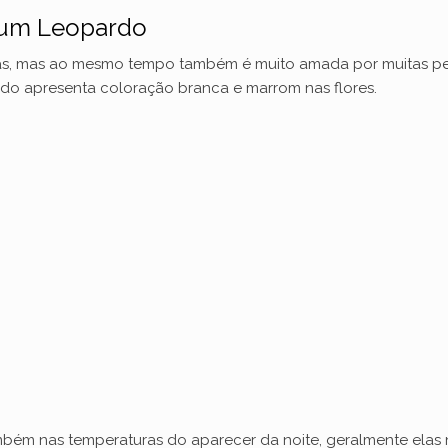
ium Leopardo
e
deas, mas ao mesmo tempo também é muito amada por muitas pe
do apresenta coloração branca e marrom nas flores.
o
ambém nas temperaturas do aparecer da noite, geralmente ela