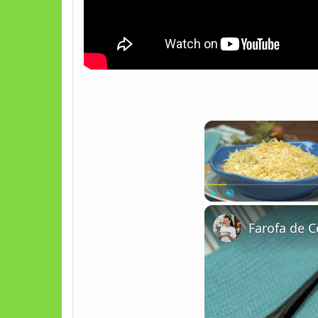
Play
Unmute
Farofa de 