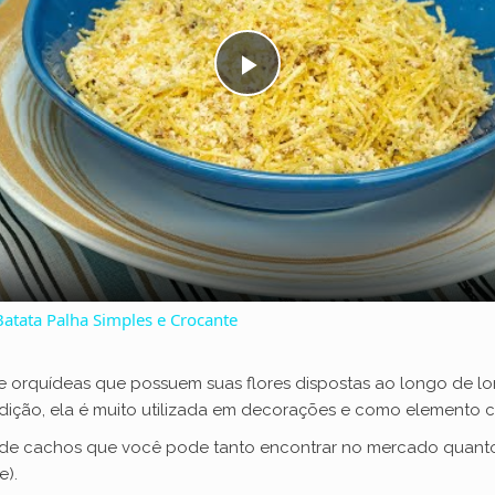
P
l
a
y
atata Palha Simples e Crocante
V
 orquídeas que possuem suas flores dispostas ao longo de l
dição, ela é muito utilizada em decorações e como elemento 
i
de cachos que você pode tanto encontrar no mercado quanto 
e).
d