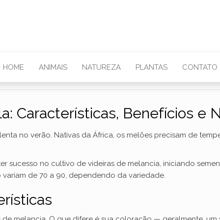
HOME
ANIMAIS
NATUREZA
PLANTAS
CONTATO
a: Características, Benefícios e 
ta no verão. Nativas da África, os melões precisam de temper
ter sucesso no cultivo de videiras de melancia, iniciando sem
o variam de 70 a 90, dependendo da variedade.
rísticas
s de melancia. O que difere é sua coloração — geralmente, um