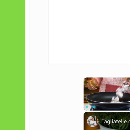
Play
Unmute
Tagliatell