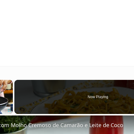
×
Now Playing
Fullscreen
e com Molho Cremoso de Camarão e Leite de Coco