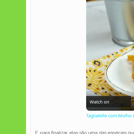
Watch on
Tagliatelle com Molho
E, para finalizar, elas são uma das espécies que