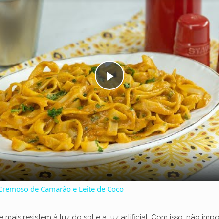
P
l
a
y
 Cremoso de Camarão e Leite de Coco
V
 mais resistem à luz do sol e a luz artificial. Com isso, não imp