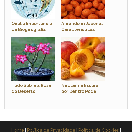
Qual a Importância
Amendoim Japonês:
da Biogeografia
Características,
para Geografia?
Nome Científico e
Fotos
Tudo Sobre a Rosa
Nectarina Escura
do Deserto:
por Dentro Pode
Características e
Comer? Ela Faz Mal
Nome Científico
a Saúde?
Home
|
Política de Privacidade
|
Política de Cookies
|