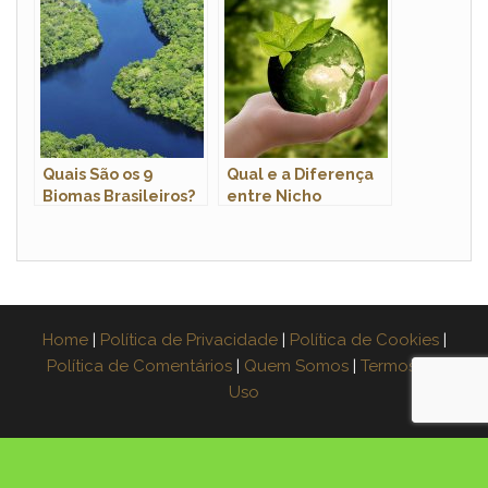
Fotos
Quais São os 9
Qual e a Diferença
Biomas Brasileiros?
entre Nicho
Ecológico e
Habitat?
Home
|
Política de Privacidade
|
Política de Cookies
|
Política de Comentários
|
Quem Somos
|
Termos de
Uso