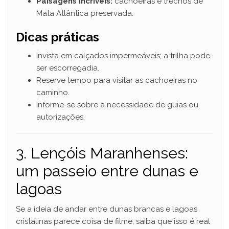
Paisagens incríveis:
cachoeiras e trechos de
i
Mata Atlântica preservada.
Dicas práticas
d
Invista em calçados impermeáveis; a trilha pode
e
ser escorregadia.
Reserve tempo para visitar as cachoeiras no
caminho.
o
Informe-se sobre a necessidade de guias ou
autorizações.
3. Lençóis Maranhenses:
um passeio entre dunas e
lagoas
Se a ideia de andar entre dunas brancas e lagoas
cristalinas parece coisa de filme, saiba que isso é real