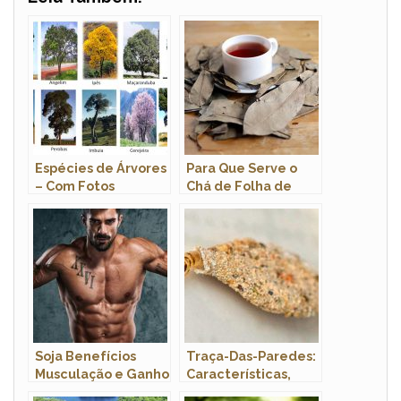
Espécies de Árvores
Para Que Serve o
– Com Fotos
Chá de Folha de
Abacate?
Soja Benefícios
Traça-Das-Paredes:
Musculação e Ganho
Características,
de Massa Muscular
Nome Científico E