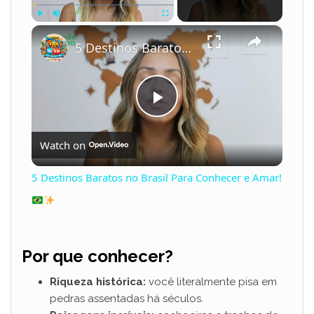
×
Play
Unmute
Fullscreen
5 Destinos Baratos no Brasil Para Conhecer e Amar!
P
Watch on
l
5 Destinos Baratos no Brasil Para Conhecer e Amar!
a
y
Por que conhecer?
V
Riqueza histórica:
você literalmente pisa em
pedras assentadas há séculos.