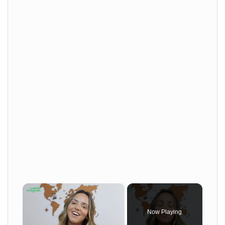
×
Now Playing