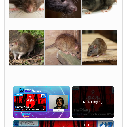
×
Now Playing
×
Play
Unmute
Fullscreen