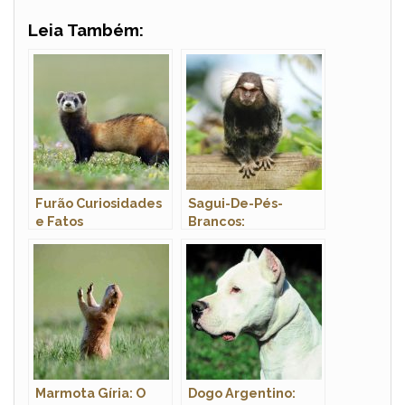
Leia Também:
Furão Curiosidades
Sagui-De-Pés-
e Fatos
Brancos:
Interessantes
Características,
Nome Científico e
Fotos
Marmota Gíria: O
Dogo Argentino: