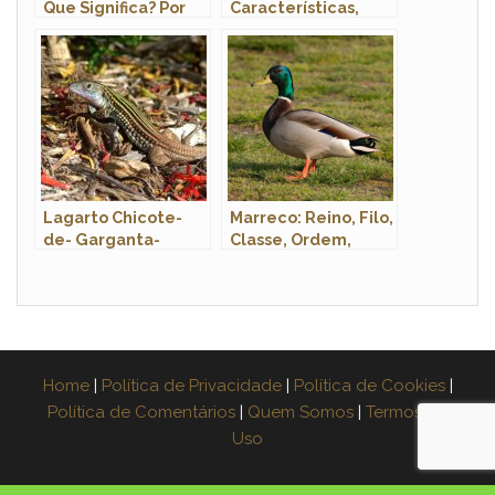
Que Significa? Por
Características,
Que Este Animal?
Temperamento e
Como Criar com
Segurança
Lagarto Chicote-
Marreco: Reino, Filo,
de- Garganta-
Classe, Ordem,
Alaranjada:
Família e Gênero
Características e
Fotos
Home
|
Política de Privacidade
|
Política de Cookies
|
Política de Comentários
|
Quem Somos
|
Termos de
Uso