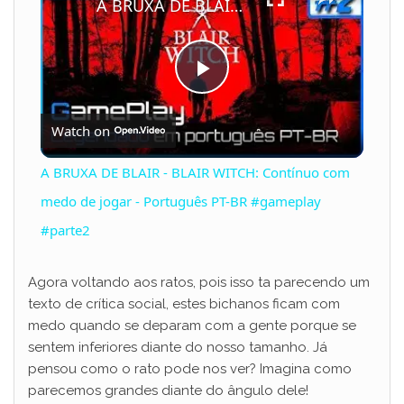
A BRUXA DE BLAIR - BLAIR WITCH: Contínuo com medo de jogar - Português PT-BR #gameplay #parte2
P
Watch on
l
A BRUXA DE BLAIR - BLAIR WITCH: Contínuo com
a
medo de jogar - Português PT-BR #gameplay
#parte2
y
Agora voltando aos ratos, pois isso ta parecendo um
V
texto de crítica social, estes bichanos ficam com
medo quando se deparam com a gente porque se
sentem inferiores diante do nosso tamanho. Já
i
pensou como o rato pode nos ver? Imagina como
parecemos grandes diante do ângulo dele!