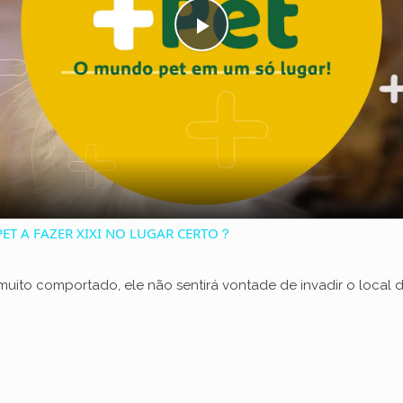
P
l
a
y
ET A FAZER XIXI NO LUGAR CERTO？
V
muito comportado, ele não sentirá vontade de invadir o local
i
d