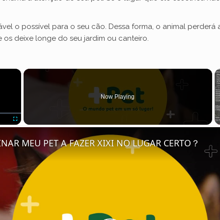
tável o possível para o seu cão. Dessa forma, o animal perderá
e os deixe longe do seu jardim ou canteiro.
×
Now Playing
Fullscreen
NAR MEU PET A FAZER XIXI NO LUGAR CERTO？