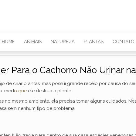
HOME
ANIMAIS
NATUREZA
PLANTAS
CONTATO
er Para o Cachorro Não Urinar na
 de criar plantas, mas possui grande receio por causa do se
tem med
o que
ele destrua a planta.
as no mesmo ambiente, ela precisa tomar alguns cuidados. Ne
casa sem nenhum tipo de problema.
stentes. Não traga para dentro de sua casa espécies venenosas