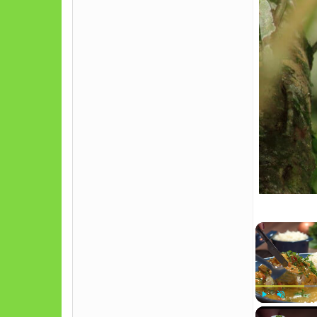
Play
Unmute