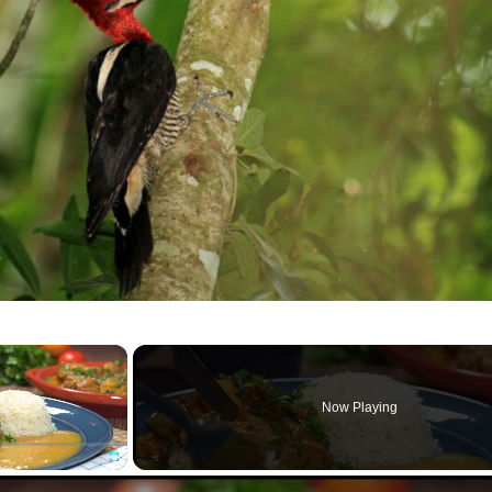
×
Now Playing
Fullscreen