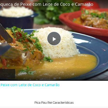
queca de Peixe com Leite de Coco e Camarão
P
l
a
Peixe com Leite de Coco e Camarão
y
V
Pica Pau Rei Características