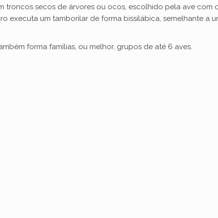
m troncos secos de árvores ou ocos, escolhido pela ave com o 
i
ro executa um tamborilar de forma bissilábica, semelhante a 
d
também forma famílias, ou melhor, grupos de até 6 aves.
e
o