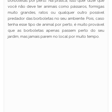
i
borboletas por perto. Na prática, isso quer dizer que
você não deve ter animais como pássaros, formigas
muito grandes, ratos ou qualquer outro possível
d
predador das borboletas no seu ambiente. Pois, caso
tenha esse tipo de animal por perto, é muito provável
e
que as borboletas apenas passem perto do seu
jardim, mas jamais parem no local por muito tempo.
o