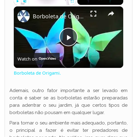
×
Play
Unmute
Fullscreen
Borboleta de Origami.
P
Watch on
l
Borboleta de Origami.
a
Ademais, outro fator importante a ser levado em
conta é saber se as borboletas estarão preparadas
y
para adentrar o seu jardim, já que certos tipos de
borboletas não pousam em qualquer lugar.
V
Para tornar o seu ambiente mais adequado, portanto,
o principal a fazer é evitar ter predadores de