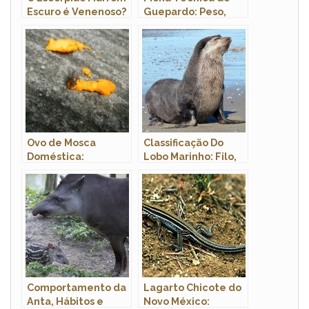
Escuro é Venenoso?
Guepardo: Peso,
Ele Mata?
Altura, Tamanho e
Imagens
Ovo de Mosca
Classificação Do
Doméstica:
Lobo Marinho: Filo,
Características,
Classe, Ordem E
Fotos e Onde
Família
Encontrar
Comportamento da
Lagarto Chicote do
Anta, Hábitos e
Novo México: