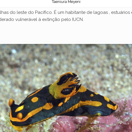
Taeniura Meyeni
s do leste do Pacífico. É um habitante de lagoas , estuários e
erado vulnerável à extinção pelo IUCN.