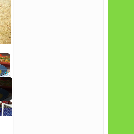
×
Fullscreen
g