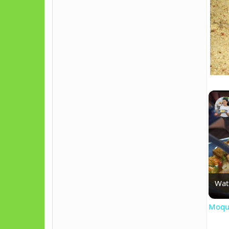
Wat
Moque