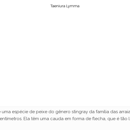
Taeniura Lymma
y
V
i
d
e
o
ma espécie de peixe do gênero stingray da família das arraia
ntímetros. Ela têm uma cauda em forma de flecha, que é tão