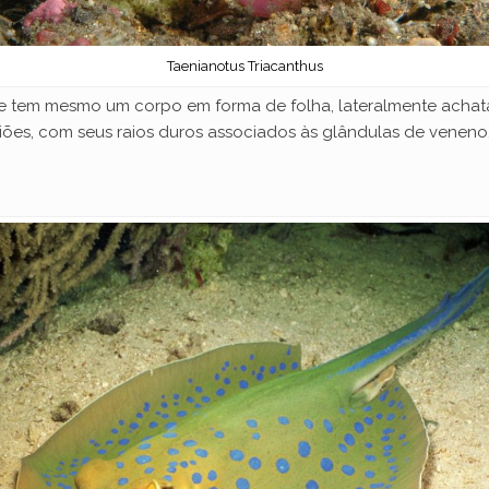
Taenianotus Triacanthus
e tem mesmo um corpo em forma de folha, lateralmente acha
piões, com seus raios duros associados às glândulas de veneno