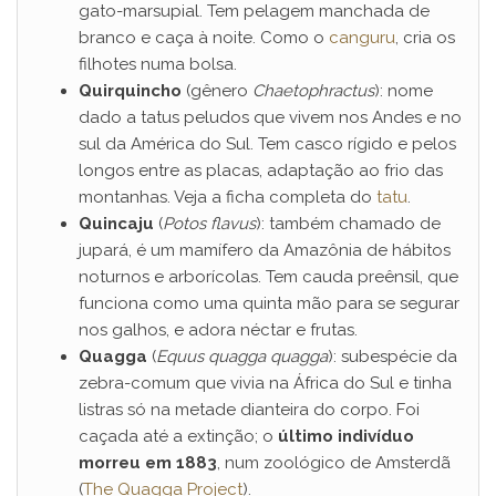
gato-marsupial. Tem pelagem manchada de
branco e caça à noite. Como o
canguru
, cria os
filhotes numa bolsa.
Quirquincho
(gênero
Chaetophractus
): nome
dado a tatus peludos que vivem nos Andes e no
sul da América do Sul. Tem casco rígido e pelos
longos entre as placas, adaptação ao frio das
montanhas. Veja a ficha completa do
tatu
.
Quincaju
(
Potos flavus
): também chamado de
jupará, é um mamífero da Amazônia de hábitos
noturnos e arborícolas. Tem cauda preênsil, que
funciona como uma quinta mão para se segurar
nos galhos, e adora néctar e frutas.
Quagga
(
Equus quagga quagga
): subespécie da
zebra-comum que vivia na África do Sul e tinha
listras só na metade dianteira do corpo. Foi
caçada até a extinção; o
último indivíduo
morreu em 1883
, num zoológico de Amsterdã
(
The Quagga Project
).