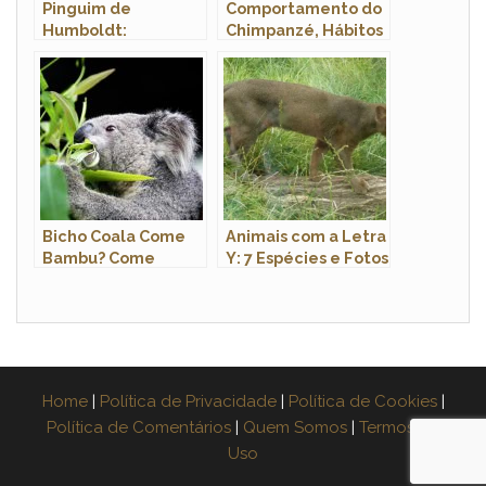
Pinguim de
Comportamento do
Humboldt:
Chimpanzé, Hábitos
Características,
e Modo de Vida do
Nome Científico e
Animal
Fotos
Bicho Coala Come
Animais com a Letra
Bambu? Come
Y: 7 Espécies e Fotos
Plantas e Folhas?
Ele é Onívoro?
Home
|
Política de Privacidade
|
Política de Cookies
|
Política de Comentários
|
Quem Somos
|
Termos de
Uso