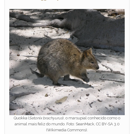
Quokka (
Setonix brachyurus
), o marsupial conhecido como o
animal mais feliz do mundo. Foto: SeanMack, CC BY-SA 3.0
(Wikimedia Commons).