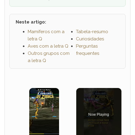
Neste artigo:
Mamíferos com a
Tabela-resumo
letra Q
Curiosidades
Aves com a letra Q
Perguntas
Outros grupos com
frequentes
a letra Q
×
Now Playing