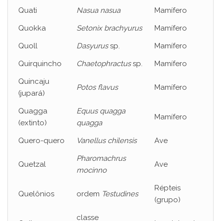
Quati
Nasua nasua
Mamífero
Quokka
Setonix brachyurus
Mamífero
Quoll
Dasyurus
sp.
Mamífero
Quirquincho
Chaetophractus
sp.
Mamífero
Quincaju
Potos flavus
Mamífero
(jupará)
Quagga
Equus quagga
Mamífero
(extinto)
quagga
Quero-quero
Vanellus chilensis
Ave
Pharomachrus
Quetzal
Ave
mocinno
Répteis
Quelônios
ordem
Testudines
(grupo)
classe