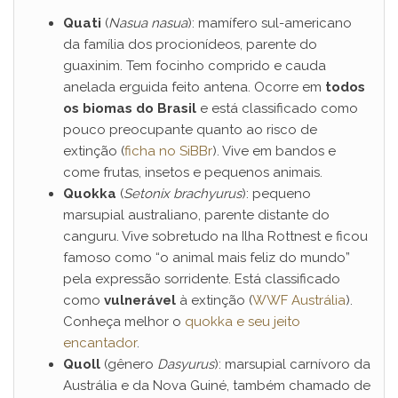
Quati
(
Nasua nasua
): mamífero sul-americano
da família dos procionídeos, parente do
guaxinim. Tem focinho comprido e cauda
anelada erguida feito antena. Ocorre em
todos
os biomas do Brasil
e está classificado como
pouco preocupante quanto ao risco de
extinção (
ficha no SiBBr
). Vive em bandos e
come frutas, insetos e pequenos animais.
Quokka
(
Setonix brachyurus
): pequeno
marsupial australiano, parente distante do
canguru. Vive sobretudo na Ilha Rottnest e ficou
famoso como “o animal mais feliz do mundo”
pela expressão sorridente. Está classificado
como
vulnerável
à extinção (
WWF Austrália
).
Conheça melhor o
quokka e seu jeito
encantador
.
Quoll
(gênero
Dasyurus
): marsupial carnívoro da
Austrália e da Nova Guiné, também chamado de