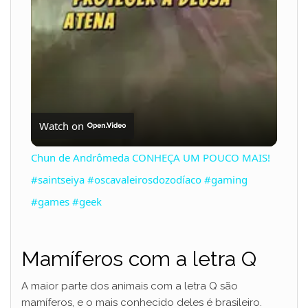
a
y
V
Watch on
i
Chun de Andrômeda CONHEÇA UM POUCO MAIS!
#saintseiya #oscavaleirosdozodíaco #gaming
d
#games #geek
e
Mamíferos com a letra Q
o
A maior parte dos animais com a letra Q são
mamíferos, e o mais conhecido deles é brasileiro.