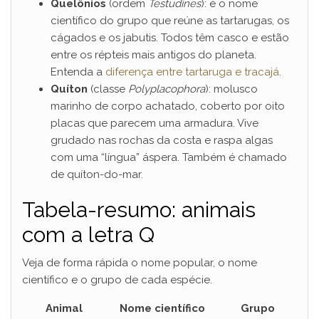
Quelônios
(ordem
Testudines
): é o nome
científico do grupo que reúne as tartarugas, os
cágados e os jabutis. Todos têm casco e estão
entre os répteis mais antigos do planeta.
Entenda a
diferença entre tartaruga e tracajá
.
Quíton
(classe
Polyplacophora
): molusco
marinho de corpo achatado, coberto por oito
placas que parecem uma armadura. Vive
grudado nas rochas da costa e raspa algas
com uma “língua” áspera. Também é chamado
de quíton-do-mar.
Tabela-resumo: animais
com a letra Q
Veja de forma rápida o nome popular, o nome
científico e o grupo de cada espécie.
Animal
Nome científico
Grupo