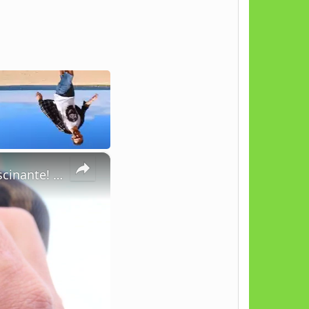
×
A Magnífica Python Ball: Descubra Tudo Sobre Essa Serpente Fascinante!