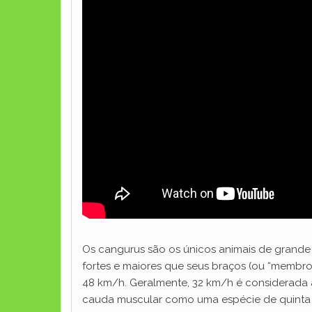
Os cangurus são os únicos animais de grande 
fortes e maiores que seus braços (ou “membro
48 km/h. Geralmente, 32 km/h é considerada a
cauda muscular como uma espécie de quinta