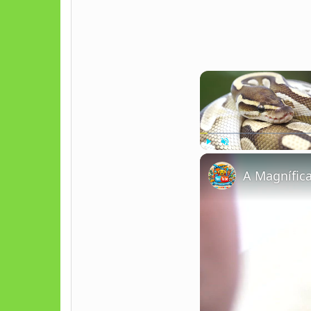
Play
Unmute