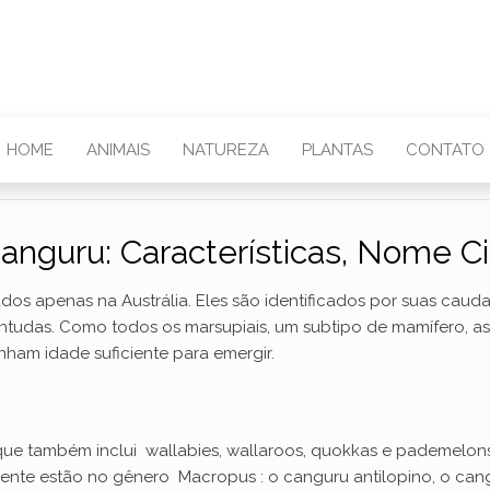
HOME
ANIMAIS
NATUREZA
PLANTAS
CONTATO
anguru: Características, Nome Cie
s apenas na Austrália. Eles são identificados por suas caudas 
ontudas. Como todos os marsupiais, um subtipo de mamífero, 
nham idade suficiente para emergir.
 que também inclui wallabies, wallaroos, quokkas e pademelo
nte estão no gênero Macropus : o canguru antilopino, o cang