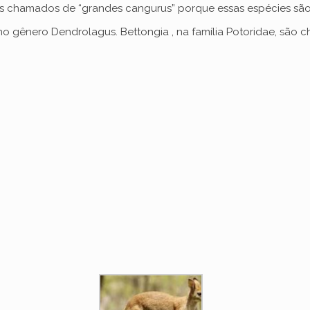
zes chamados de “grandes cangurus” porque essas espécies são
no gênero Dendrolagus. Bettongia , na família Potoridae, são