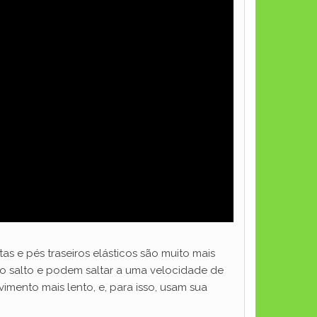
 e pés traseiros elásticos são muito mais
co salto e podem saltar a uma velocidade de
mento mais lento, e, para isso, usam sua