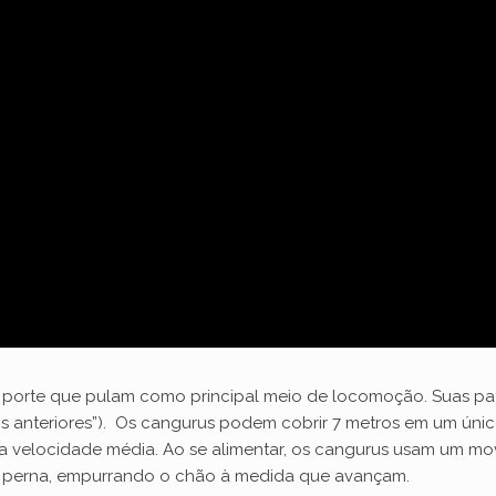
porte que pulam como principal meio de locomoção. Suas patas
s anteriores”). Os cangurus podem cobrir 7 metros em um úni
 velocidade média. Ao se alimentar, os cangurus usam um movi
 perna, empurrando o chão à medida que avançam.