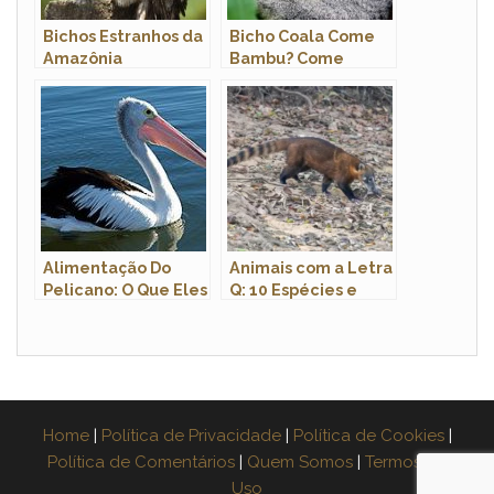
Bichos Estranhos da
Bicho Coala Come
Amazônia
Bambu? Come
Plantas e Folhas?
Ele é Onívoro?
Alimentação Do
Animais com a Letra
Pelicano: O Que Eles
Q: 10 Espécies e
Comem?
Fotos
Home
|
Política de Privacidade
|
Política de Cookies
|
Política de Comentários
|
Quem Somos
|
Termos de
Uso