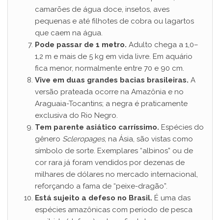
camarões de água doce, insetos, aves
pequenas e até filhotes de cobra ou lagartos
que caem na água.
Pode passar de 1 metro.
Adulto chega a 1,0–
1,2 m e mais de 5 kg em vida livre. Em aquário
fica menor, normalmente entre 70 e 90 cm.
Vive em duas grandes bacias brasileiras.
A
versão prateada ocorre na Amazônia e no
Araguaia-Tocantins; a negra é praticamente
exclusiva do Rio Negro.
Tem parente asiático carríssimo.
Espécies do
gênero
Scleropages
, na Ásia, são vistas como
símbolo de sorte. Exemplares “albinos” ou de
cor rara já foram vendidos por dezenas de
milhares de dólares no mercado internacional,
reforçando a fama de “peixe-dragão”.
Está sujeito a defeso no Brasil.
É uma das
espécies amazônicas com período de pesca