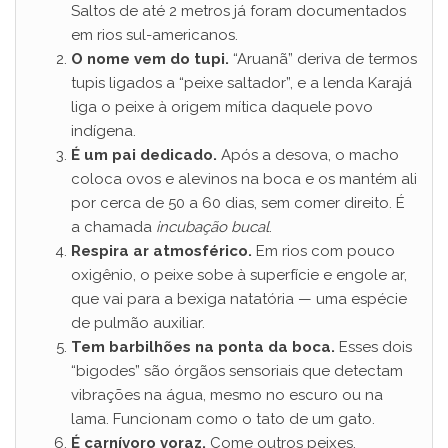
Saltos de até 2 metros já foram documentados
em rios sul-americanos.
O nome vem do tupi.
“Aruanã” deriva de termos
tupis ligados a “peixe saltador”, e a lenda Karajá
liga o peixe à origem mítica daquele povo
indígena.
É um pai dedicado.
Após a desova, o macho
coloca ovos e alevinos na boca e os mantém ali
por cerca de 50 a 60 dias, sem comer direito. É
a chamada
incubação bucal
.
Respira ar atmosférico.
Em rios com pouco
oxigênio, o peixe sobe à superfície e engole ar,
que vai para a bexiga natatória — uma espécie
de pulmão auxiliar.
Tem barbilhões na ponta da boca.
Esses dois
“bigodes” são órgãos sensoriais que detectam
vibrações na água, mesmo no escuro ou na
lama. Funcionam como o tato de um gato.
É carnívoro voraz.
Come outros peixes,