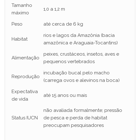
Tamanho
1,0 a 1,2 m
máximo
Peso
até cerca de 6 kg
rios e lagos da Amazônia (bacia
Habitat
amazônica e Araguaia-Tocantins)
peixes, crustáceos, insetos, aves e
Alimentação
pequenos vertebrados
incubação bucal pelo macho
Reprodução
(carrega ovos e alevinos na boca)
Expectativa
até 15 anos ou mais
de vida
não avaliada formalmente; pressão
Status IUCN
de pesca e perda de habitat
preocupam pesquisadores