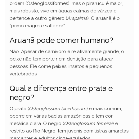
ordem (Osteoglossiformes), mas o pirarucu é maior,
mais robusto, vive em águas calmas de várzea e
pertence a outro gênero (
Arapaima
). O aruanã é o
“primo magro e saltador”.
Aruanã pode comer humano?
Não. Apesar de carnívoro e relativamente grande, o
peixe não tem porte nem dentição para atacar
pessoas. Ele come peixes, insetos e pequenos
vertebrados.
Qual a diferença entre prata e
negro?
O prata (
Osteoglossum bicirrhosum
) é mais comum,
ocorre em várias bacias amazônicas e tem cor
metálica clara. O negro (
Osteoglossum ferreirai
) é
restrito ao Rio Negro, tem juvenis com listras amarelas
marcantes e adultos cinza-azulados.