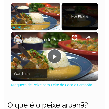
×
Now Playing
×
Play
Unmute
Fullscreen
Moqueca de Peixe com Leite de Coco e Camarão
P
Watch on
l
Moqueca de Peixe com Leite de Coco e Camarão
a
O que é o peixe aruanã?
y