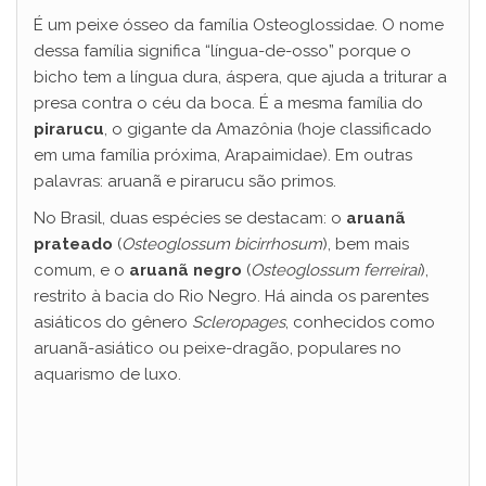
É um peixe ósseo da família Osteoglossidae. O nome
V
dessa família significa “língua-de-osso” porque o
bicho tem a língua dura, áspera, que ajuda a triturar a
presa contra o céu da boca. É a mesma família do
i
pirarucu
, o gigante da Amazônia (hoje classificado
em uma família próxima, Arapaimidae). Em outras
d
palavras: aruanã e pirarucu são primos.
No Brasil, duas espécies se destacam: o
aruanã
prateado
(
Osteoglossum bicirrhosum
), bem mais
e
comum, e o
aruanã negro
(
Osteoglossum ferreirai
),
restrito à bacia do Rio Negro. Há ainda os parentes
o
asiáticos do gênero
Scleropages
, conhecidos como
aruanã-asiático ou peixe-dragão, populares no
aquarismo de luxo.