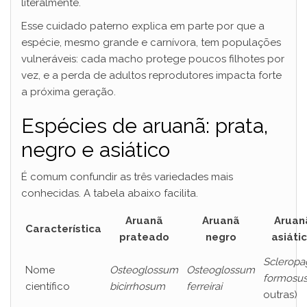
literalmente.
Esse cuidado paterno explica em parte por que a
espécie, mesmo grande e carnívora, tem populações
vulneráveis: cada macho protege poucos filhotes por
vez, e a perda de adultos reprodutores impacta forte
a próxima geração.
Espécies de aruanã: prata,
negro e asiático
É comum confundir as três variedades mais
conhecidas. A tabela abaixo facilita.
Aruanã
Aruanã
Aruan
Característica
prateado
negro
asiáti
Scleropa
Nome
Osteoglossum
Osteoglossum
formosu
científico
bicirrhosum
ferreirai
outras)