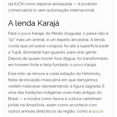
da IUCN como espécie ameaçada — é proibido
comercializá-lo sem autorização internacional.
A lenda Karajá
Para o povo Karajá, do Médio Araguaia, o peixe não é
“só” mais um animal: é um espírito ancestral. A lenda
conta que um peixe corajoso foi até a superfície pedir
a Tupã, divindade tupi-guarani, para virar gente.
Depois de quase morrer fora d’água, foi transformado
em homem forte e teria fundado o povo Karajá.
Esse mito se renova a cada estação do Hetohoky,
festa de iniciação masculina em que dançarinos
vestem máscaras representando a figura sagrada. É
uma das tradições indígenas vivas mais antigas do
Brasil — e mostra como fauna e cultura caminham
juntas na Amazônia, assim como acontece com
outros animais simbólicos da região, como a
sucuri
.