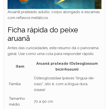
Aruanã prateado adulto: corpo alongado e escamas
com reflexos metálicos.
Ficha rápida do peixe
aruanã
Antes das curiosidades, este resumo dá o panorama
geral. Use como uma cola para responder rápido.
Aruanã prateado (Osteoglossum
Item
bicirrhosum)
Osteoglossidae (peixes “língua-de-
Família
osso”, isto é, com a língua dura,
óssea)
Tamanho
70 a 90 cm
médio