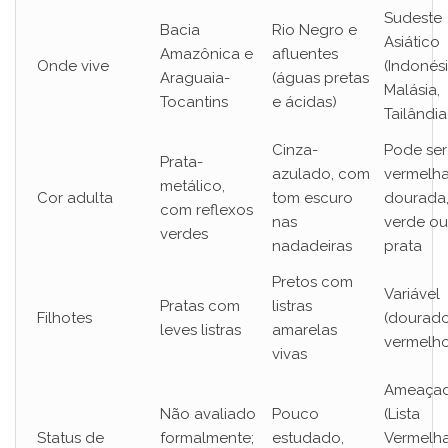
Sudeste
Bacia
Rio Negro e
Asiático
Amazônica e
afluentes
Onde vive
(Indonési
Araguaia-
(águas pretas
Malásia,
Tocantins
e ácidas)
Tailândia
Cinza-
Pode ser
Prata-
azulado, com
vermelha
metálico,
Cor adulta
tom escuro
dourada
com reflexos
nas
verde ou
verdes
nadadeiras
prata
Pretos com
Variável
Pratas com
listras
Filhotes
(dourado
leves listras
amarelas
vermelho
vivas
Ameaça
Não avaliado
Pouco
(Lista
Status de
formalmente;
estudado,
Vermelh