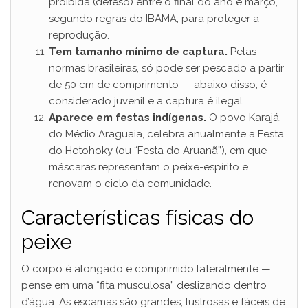
proibida (defeso) entre o final do ano e março,
segundo regras do IBAMA, para proteger a
reprodução.
Tem tamanho mínimo de captura.
Pelas
normas brasileiras, só pode ser pescado a partir
de 50 cm de comprimento — abaixo disso, é
considerado juvenil e a captura é ilegal.
Aparece em festas indígenas.
O povo Karajá,
do Médio Araguaia, celebra anualmente a Festa
do Hetohoky (ou “Festa do Aruanã”), em que
máscaras representam o peixe-espírito e
renovam o ciclo da comunidade.
Características físicas do
peixe
O corpo é alongado e comprimido lateralmente —
pense em uma “fita musculosa” deslizando dentro
d’água. As escamas são grandes, lustrosas e fáceis de