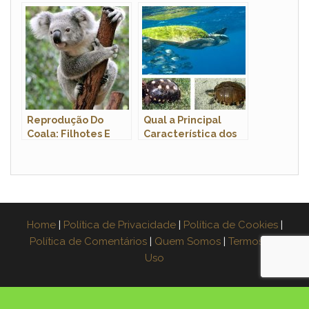
Quanto Tempo Ele
Vive?
Reprodução Do
Qual a Principal
Coala: Filhotes E
Característica dos
Período De
Quelônios?
Gestação
Home
|
Política de Privacidade
|
Política de Cookies
|
Política de Comentários
|
Quem Somos
|
Termos de
Uso