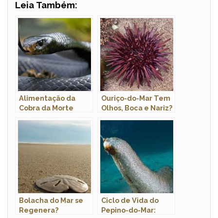
Leia Também:
Alimentação da
Ouriço-do-Mar Tem
Cobra da Morte
Olhos, Boca e Nariz?
Qual a Sua
Morfologia?
Bolacha do Mar se
Ciclo de Vida do
Regenera?
Pepino-do-Mar: