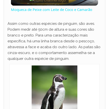
l
Moqueca de Peixe com Leite de Coco e Camarão
a
Assim como outras espécies de pinguim, são aves.
Podem medir até 50cm de altura e suas cores são
y
branco e preto. Para uma caracterização mais
específica, há uma linha branca desde o pescoço,
V
atravessa a face e acaba do outro lado. As patas são
cinza-escuro, e o comportamento assemelha-se a
qualquer outra espécie de pinguim.
i
d
e
o