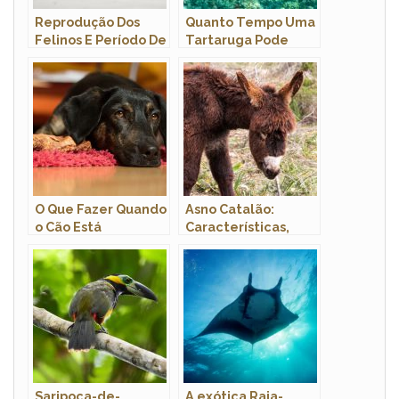
Reprodução Dos
Quanto Tempo Uma
Felinos E Período De
Tartaruga Pode
Gestação
Ficar Embaixo
D’Água?
O Que Fazer Quando
Asno Catalão:
o Cão Está
Características,
Vomitando
Nome Científico e
Amarelo?
Fotos
Saripoca-de-
A exótica Raia-