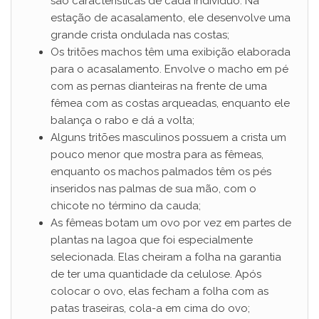
são características de cada indivíduo. Na
estação de acasalamento, ele desenvolve uma
grande crista ondulada nas costas;
Os tritões machos têm uma exibição elaborada
para o acasalamento. Envolve o macho em pé
com as pernas dianteiras na frente de uma
fêmea com as costas arqueadas, enquanto ele
balança o rabo e dá a volta;
Alguns tritões masculinos possuem a crista um
pouco menor que mostra para as fêmeas,
enquanto os machos palmados têm os pés
inseridos nas palmas de sua mão, com o
chicote no término da cauda;
As fêmeas botam um ovo por vez em partes de
plantas na lagoa que foi especialmente
selecionada. Elas cheiram a folha na garantia
de ter uma quantidade da celulose. Após
colocar o ovo, elas fecham a folha com as
patas traseiras, cola-a em cima do ovo;