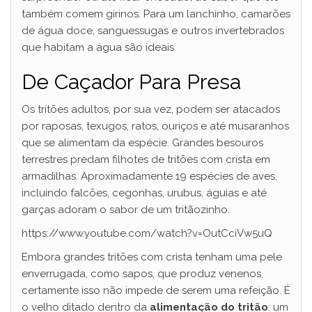
também comem girinos. Para um lanchinho, camarões
de água doce, sanguessugas e outros invertebrados
que habitam a água são ideais.
De Caçador Para Presa
Os tritões adultos, por sua vez, podem ser atacados
por raposas, texugos, ratos, ouriços e até musaranhos
que se alimentam da espécie. Grandes besouros
terrestres predam filhotes de tritões com crista em
armadilhas. Aproximadamente 19 espécies de aves,
incluindo falcões, cegonhas, urubus, águias e até
garças adoram o sabor de um tritãozinho.
https://www.youtube.com/watch?v=OutCciVw5uQ
Embora grandes tritões com crista tenham uma pele
enverrugada, como sapos, que produz venenos,
certamente isso não impede de serem uma refeição. É
o velho ditado dentro da
alimentação do tritão
: um