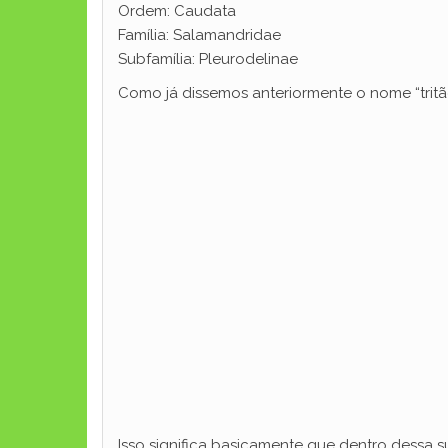
Ordem: Caudata
Família: Salamandridae
Subfamília: Pleurodelinae
Como já dissemos anteriormente o nome “tritão
Isso significa basicamente que dentro dessa 