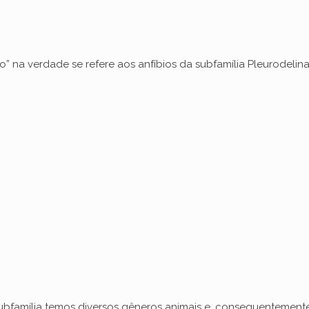
d
e
” na verdade se refere aos anfíbios da subfamília Pleurodelina
o
subfamília temos diversos gêneros animais e, consequentement