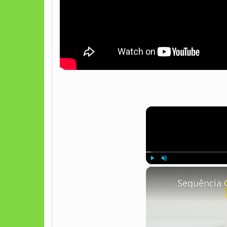
Play
Unmute
Sequência 