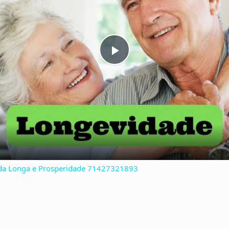
P
l
a
y
ida Longa e Prosperidade 71427321893
V
i