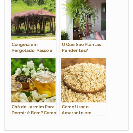
Fotos
Congeia em
O Que São Plantas
Pergolado: Passo a
Pendentes?
Passo de Como
Exemplos de
Montar e Fotos
Plantas Pendentes
Chá de Jasmim Para
Como Usar o
Dormir é Bom? Como
Amaranto em
Preparar?
Flocos? Para Que
Serve?