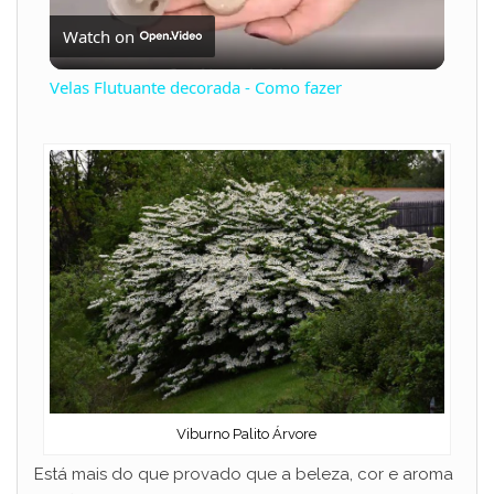
Watch on
l
Velas Flutuante decorada - Como fazer
a
y
V
i
d
Viburno Palito Árvore
e
Está mais do que provado que a beleza, cor e aroma