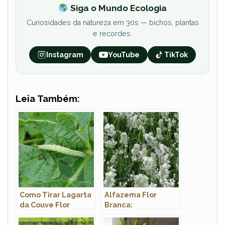
Siga o Mundo Ecologia
Curiosidades da natureza em 30s — bichos, plantas
e recordes.
Instagram
YouTube
TikTok
Leia Também:
Como Tirar Lagarta
Alfazema Flor
da Couve Flor
Branca:
Características,
Nome Cientifico e