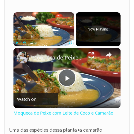
×
Now Playing
×
Play
Unmute
Fullscreen
Moqueca de Peixe com Leite de Coco e Camarão
P
Watch on
l
Moqueca de Peixe com Leite de Coco e Camarão
a
Uma das espécies dessa planta (a camarão