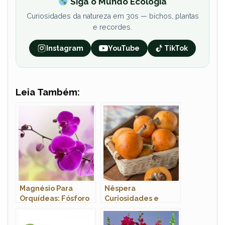
Siga o Mundo Ecologia
Curiosidades da natureza em 30s — bichos, plantas
e recordes.
Instagram
YouTube
TikTok
Leia Também:
Magnésio Para
Nêspera
Orquídeas: Fósforo
Curiosidades e
e Nitrato de Cálcio
Fatos Interessantes
Sobre a Fruta