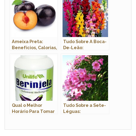
Ameixa Preta:
Tudo Sobre A Boca-
Benefícios, Calorias,
De-Leão:
Árvore,
Características,
Características e
Fotos E Nome
Fotos
Científico
Qual o Melhor
Tudo Sobre a Sete-
Horário Para Tomar
Léguas:
Cápsula de
Características e
Berinjela?
Nome Científico