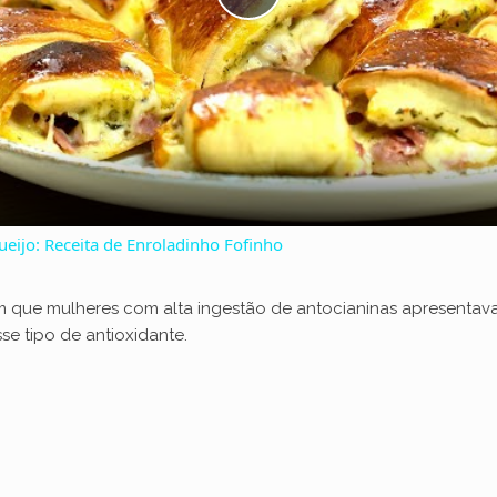
P
l
a
y
ueijo: Receita de Enroladinho Fofinho
V
m que mulheres com alta ingestão de antocianinas apresentava
e tipo de antioxidante.
i
d
e