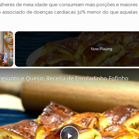
ulheres de meia idade que consumiam mais porções e maiores
co associado de doenças cardíacas 32% menor do que aquelas
×
Now Playing
Fullscreen
resunto e Queijo: Receita de Enroladinho Fofinho