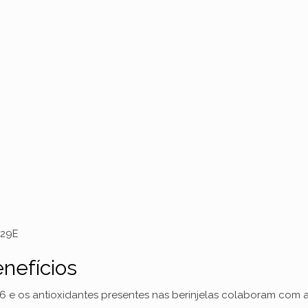
v29E
enefícios
na B6 e os antioxidantes presentes nas berinjelas colaboram com