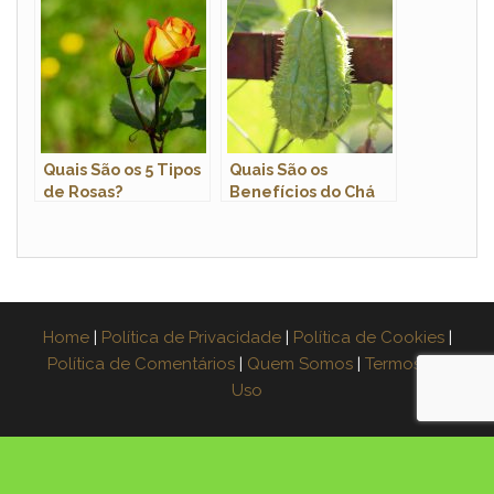
Fotos
Quais São os 5 Tipos
Quais São os
de Rosas?
Benefícios do Chá
da Casca do
Chuchu?
Home
|
Política de Privacidade
|
Política de Cookies
|
Política de Comentários
|
Quem Somos
|
Termos de
Uso