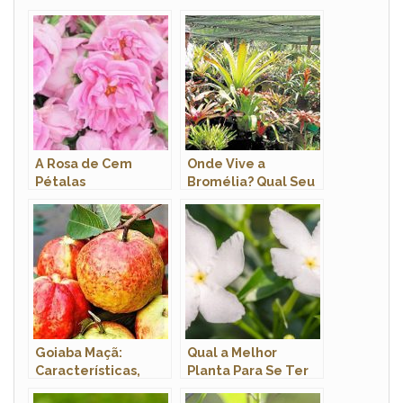
A Rosa de Cem
Onde Vive a
Pétalas
Bromélia? Qual Seu
Hábitat?
Goiaba Maçã:
Qual a Melhor
Características,
Planta Para Se Ter
Nome Científico e
no Quarto?