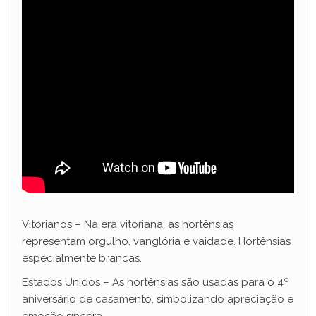
Vitorianos – Na era vitoriana, as hortênsias
representam orgulho, vanglória e vaidade. Hortênsias
especialmente brancas.
Estados Unidos – As hortênsias são usadas para o 4º
aniversário de casamento, simbolizando apreciação e