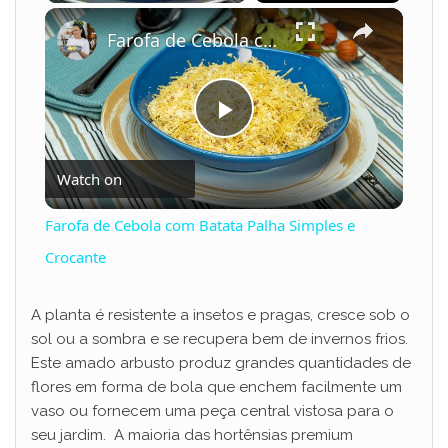
×
Play
Unmute
Fullscreen
Farofa de Cebola com Batata Palha Simples e Crocante
P
Watch on
l
Farofa de Cebola com Batata Palha Simples e
a
Crocante
y
A planta é resistente a insetos e pragas, cresce sob o
sol ou a sombra e se recupera bem de invernos frios.
Este amado arbusto produz grandes quantidades de
V
flores em forma de bola que enchem facilmente um
vaso ou fornecem uma peça central vistosa para o
i
seu jardim. A maioria das hortênsias premium