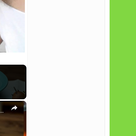
×
 Festa com Sultanas e Amêndoas: Soltinho e Crocante