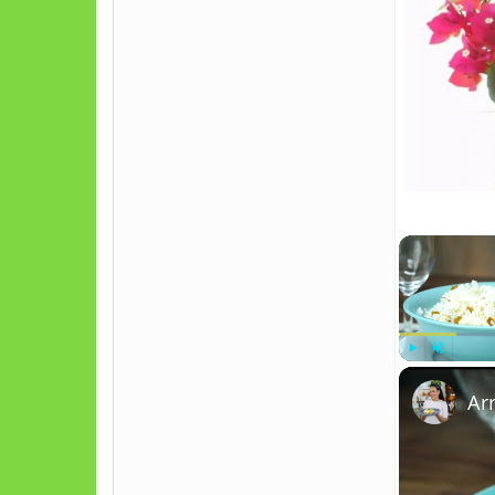
Play
Unmute