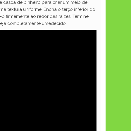
a e casca de pinheiro para criar um meio de
a textura uniforme. Encha o terço inferior do
-o firmemente ao redor das raízes. Termine
esteja completamente umedecido.