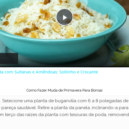
P
l
a
ta com Sultanas e Amêndoas: Soltinho e Crocante
y
Como Fazer Muda de Primavera Para Bonsai
V
 Selecione uma planta de buganvília com 6 a 8 polegadas de a
pareça saudável. Retire a planta da panela, inclinando-a para 
i
 um terço das raízes da planta com tesouras de poda, removend