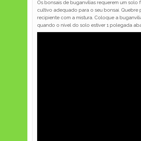
Os bonsais de buganvílias requerem um solo fér
cultivo adequado para o seu bonsai. Quebre p
recipiente com a mistura. Coloque a buganvíli
quando o nível do solo estiver 1 polegada a