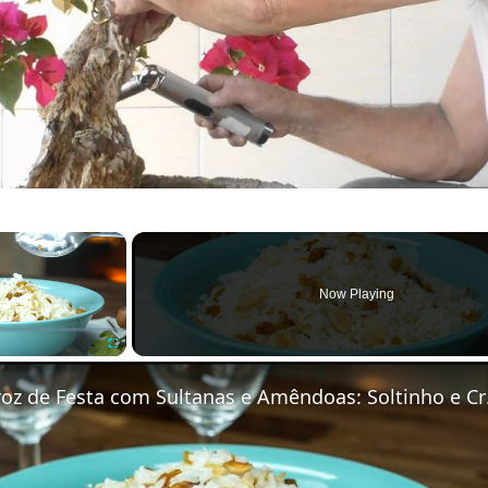
×
Now Playing
Fullscreen
Arroz de