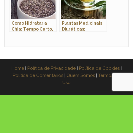
Como Hidratar a
Plantas Medicinais
Chia: Tempo Certo,
Diuréticas:
Proporção e Dicas
Benefícios para sua
Saúde
Home
|
Política de Privacidade
|
Política de Cookies
|
Política de Comentários
|
Quem Somos
|
Termos de
Uso