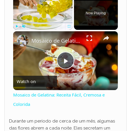
Now Playing
×
Play
Unmute
Fullscreen
Mosaico de Gelatina: Receita Fácil, Cremosa e Colorida
P
Watch on
l
Mosaico de Gelatina: Receita Fácil, Cremosa e
a
Colorida
y
Durante um período de cerca de um mês, algumas
das flores abrem a cada noite. Eles secretam um