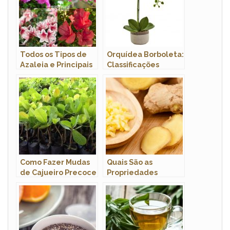
Todos os Tipos de
Orquídea Borboleta:
Azaleia e Principais
Classificações
Variedades com
Inferiores e Nome
Fotos
Científico
Como Fazer Mudas
Quais São as
de Cajueiro Precoce
Propriedades
Por Estaquia
Medicinais do
Gengibre?