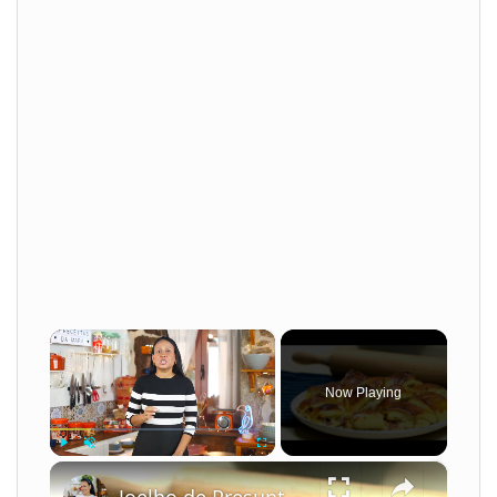
×
Now Playing
×
Play
Unmute
Fullscreen