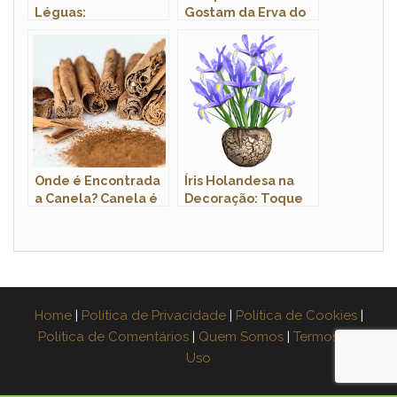
Léguas:
Gostam da Erva do
Características e
Gato?
Nome Científico
Onde é Encontrada
Íris Holandesa na
a Canela? Canela é
Decoração: Toque
Planta?
Elegante
Home
|
Política de Privacidade
|
Política de Cookies
|
Política de Comentários
|
Quem Somos
|
Termos de
Uso