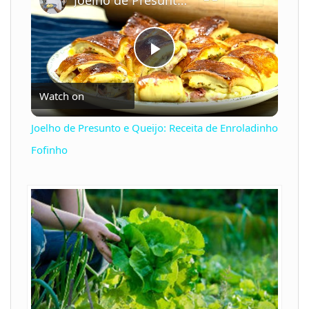
Joelho de Presunto e Queijo: Receita de Enroladinho Fofinho
P
Watch on
l
Joelho de Presunto e Queijo: Receita de Enroladinho
a
Fofinho
y
V
i