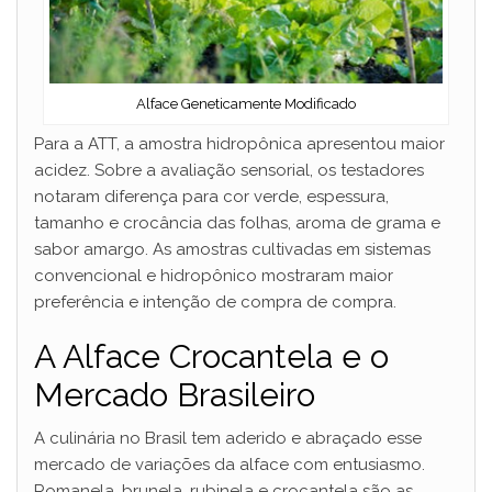
d
e
Alface Geneticamente Modificado
o
Para a ATT, a amostra hidropônica apresentou maior
acidez. Sobre a avaliação sensorial, os testadores
notaram diferença para cor verde, espessura,
tamanho e crocância das folhas, aroma de grama e
sabor amargo. As amostras cultivadas em sistemas
convencional e hidropônico mostraram maior
preferência e intenção de compra de compra.
A Alface Crocantela e o
Mercado Brasileiro
A culinária no Brasil tem aderido e abraçado esse
mercado de variações da alface com entusiasmo.
Romanela, brunela, rubinela e crocantela são as