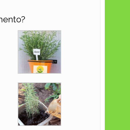
mento?