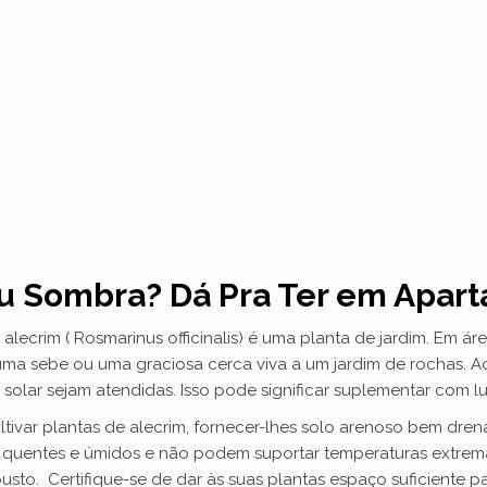
d
e
o
ou Sombra? Dá Pra Ter em Apar
lecrim ( Rosmarinus officinalis) é uma planta de jardim. Em ár
uma sebe ou uma graciosa cerca viva a um jardim de rochas. A
olar sejam atendidas. Isso pode significar suplementar com luz 
ultivar plantas de alecrim, fornecer-lhes solo arenoso bem dren
s quentes e úmidos e não podem suportar temperaturas extrem
to. Certifique-se de dar às suas plantas espaço suficiente par