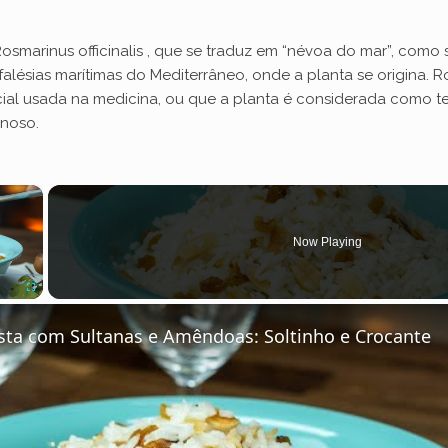
Rosmarinus officinalis , que se traduz em “névoa do mar”, com
lésias marítimas do Mediterrâneo, onde a planta se origina. Ro
oficial usada na medicina, ou que a planta é considerada como
inoso.
×
Now Playing
Fullscreen
esta com Sultanas e Amêndoas: Soltinho e Crocante