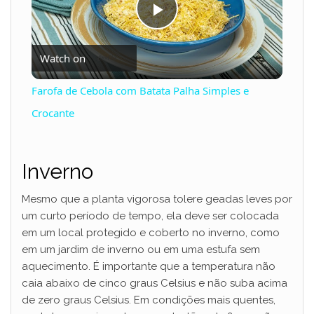
P
Watch on
l
Farofa de Cebola com Batata Palha Simples e
a
Crocante
y
Inverno
V
Mesmo que a planta vigorosa tolere geadas leves por
um curto período de tempo, ela deve ser colocada
em um local protegido e coberto no inverno, como
i
em um jardim de inverno ou em uma estufa sem
aquecimento. É importante que a temperatura não
d
caia abaixo de cinco graus Celsius e não suba acima
de zero graus Celsius. Em condições mais quentes,