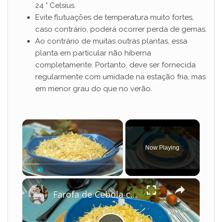
24 ° Celsius.
Evite flutuações de temperatura muito fortes,
caso contrário, poderá ocorrer perda de gemas.
Ao contrário de muitas outras plantas, essa
planta em particular não hiberna
completamente. Portanto, deve ser fornecida
regularmente com umidade na estação fria, mas
em menor grau do que no verão.
×
Now Playing
×
Play
Unmute
Fullscreen
Farofa de Cebola com Batata Palha Simples e Crocante