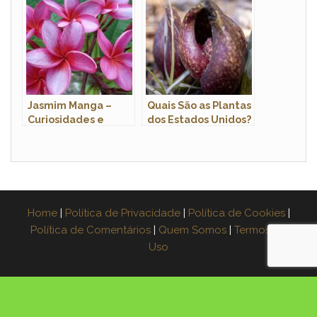
Jasmim Manga –
Quais São as Plantas
Curiosidades e
dos Estados Unidos?
Fatos Interessantes
Home
|
Política de Privacidade
|
Política de Cookies
|
Política de Comentários
|
Quem Somos
|
Termos de
Uso