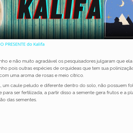
l
a
-O PRESENTE do Kalifa
y
nho e não muito agradável os pesquisadores julgaram que ela 
V
anho pois outras espécies de orquídeas que tem sua polinização
com uma aroma de rosas e meio cítrico.
i
el, um caule peludo e diferente dentro do solo, não possuem fo
para ser fertilizada, a partir disso a semente gera frutos e a 
ição das sementes.
d
e