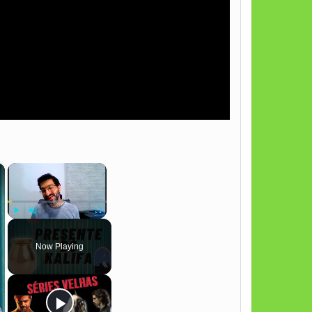
×
×
Play
Unmute
Fullscreen
Now Playing