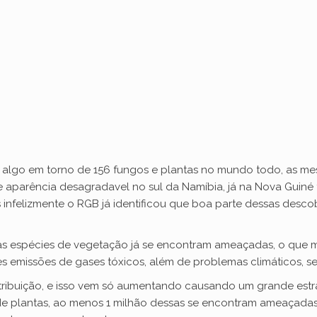
o
m algo em torno de 156 fungos e plantas no mundo todo, as 
parência desagradavel no sul da Namíbia, já na Nova Guiné f
s infelizmente o RGB já identificou que boa parte dessas desc
as espécies de vegetação já se encontram ameaçadas, o que m
s emissões de gases tóxicos, além de problemas climáticos, sem
tribuição, e isso vem só aumentando causando um grande estr
 de plantas, ao menos 1 milhão dessas se encontram ameaçada