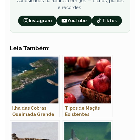
Curiosidades da natureza em 30s — bichos, plantas
e recordes.
Instagram
YouTube
TikTok
Leia Também:
Ilha das Cobras
Tipos de Maçãs
Queimada Grande
Existentes:
Variedades no Brasil
e no Mundo