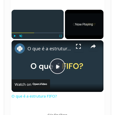
×
Now Playing
×
Play
Unmute
Fullscreen
O que é a estrutura FIFO?
P
Watch on
l
O que é a estrutura FIFO?
a