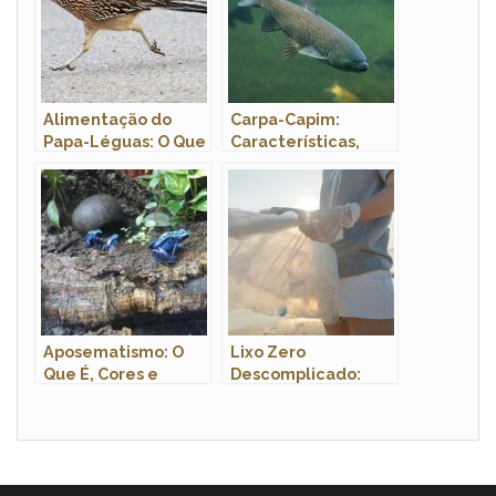
Alimentação do
Carpa-Capim:
Papa-Léguas: O Que
Características,
Eles Comem?
Nome Científico,
Habitat e Fotos
Aposematismo: O
Lixo Zero
Que É, Cores e
Descomplicado:
Exemplos (2026)
Estratégias Práticas
para Reduzir o
Desperdício