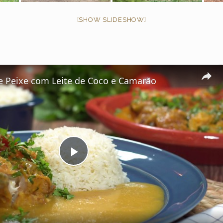
[SHOW SLIDESHOW]
 Peixe com Leite de Coco e Camarão
P
l