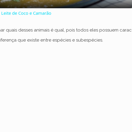
a
Leite de Coco e Camarão
y
 quais desses animais é qual, pois todos eles possuem caract
V
ferença que existe entre espécies e subespécies.
i
d
e
o