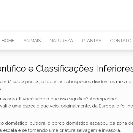
HOME
ANIMAIS
NATUREZA
PLANTAS
CONTATO
tífico e Classificações Inferiores
e em 12 subespécies, e todas as subespécies dividem os mesmo
.
 invasora. E você sabe o que isso significa? Acompanhe!
ali é uma espécie que veio, originalmente, da Europa, e foi in
orco doméstico; outrora, o porco doméstico escapou da zona de
a escala e se tornando uma criatura selvagem e invasora.