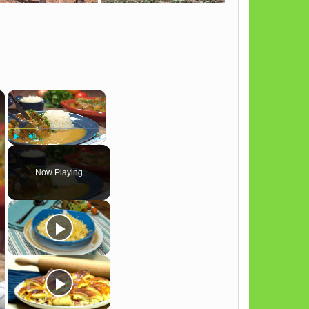
×
×
Play
Unmute
Fullscreen
Now Playing