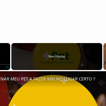
×
Now Playing
Fullscreen
NAR MEU PET A FAZER XIXI NO LUGAR CERTO？