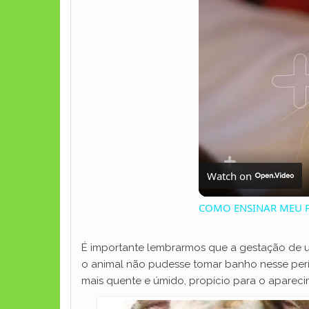
Watch on
COMO ENSINAR MEU P
É importante lembrarmos que a gestação de u
o animal não pudesse tomar banho nesse perí
mais quente e úmido, propício para o apareci