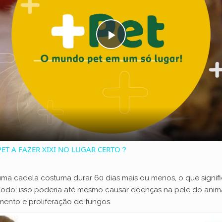
P
l
a
y
ET A FAZER XIXI NO LUGAR CERTO？
V
ma cadela costuma durar 60 dias mais ou menos, o que signi
odo; isso poderia até mesmo causar doenças na pele do animal
i
mento e proliferação de fungos.