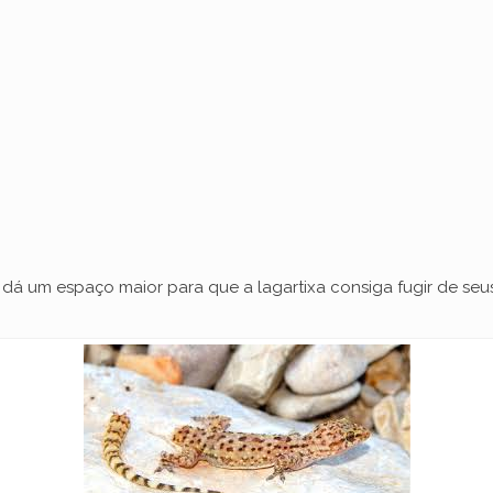
o
á um espaço maior para que a lagartixa consiga fugir de seus