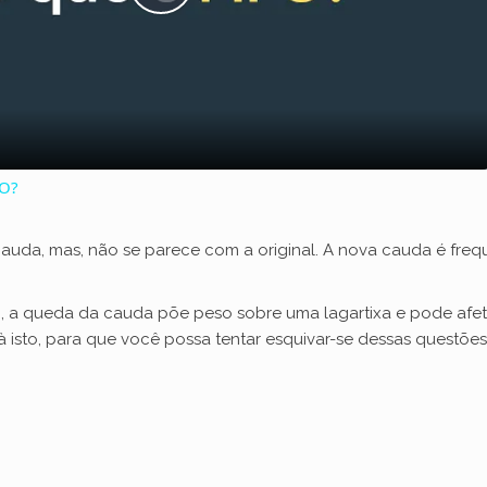
P
l
a
FO?
y
 cauda, mas, não se parece com a original. A nova cauda é fr
V
, a queda da cauda põe peso sobre uma lagartixa e pode afetar
i
isto, para que você possa tentar esquivar-se dessas questões 
d
e