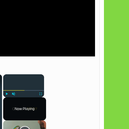
×
×
Play
Unmute
Fullscreen
Now Playing