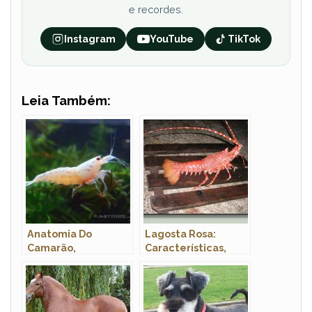
e recordes.
Instagram
YouTube
TikTok
Leia Também:
Anatomia Do
Lagosta Rosa:
Camarão,
Características,
Morfologia E Nome
Fotos e Nome
Cientifico
Científico