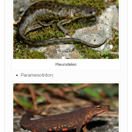
Pleurodeles
Paramesotriton;