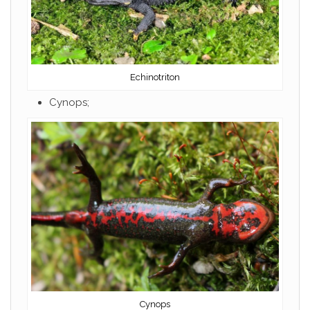
Echinotriton
Cynops;
Cynops