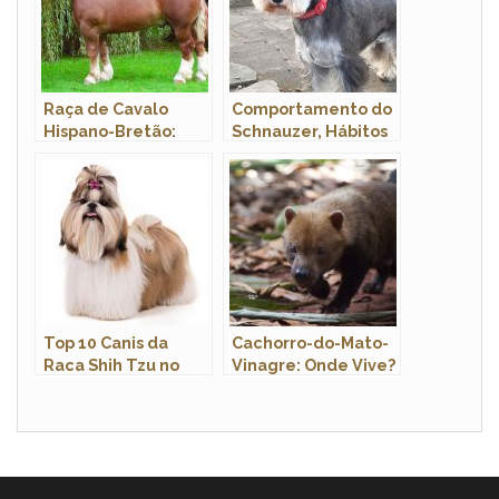
Raça de Cavalo
Comportamento do
Hispano-Bretão:
Schnauzer, Hábitos
Característica,
e Modo de Vida
História e Fotos
Top 10 Canis da
Cachorro-do-Mato-
Raca Shih Tzu no
Vinagre: Onde Vive?
Brasil