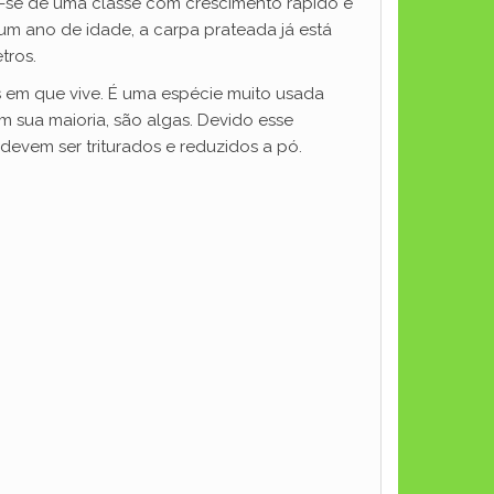
a-se de uma classe com crescimento rápido e
m ano de idade, a carpa prateada já está
tros.
 em que vive. É uma espécie muito usada
em sua maioria, são algas. Devido esse
 devem ser triturados e reduzidos a pó.