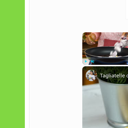
Play
Unmute
Tagliatell