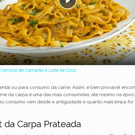
P
l
a
y
 Cremoso de Camarão e Leite de Coco
V
ental ou para consumo da carne. Assim, é bem provável encon
ne da carpa é uma das mais consumidas, até mesmo na época 
i
seu consumo vem desde a antiguidade e quanto mais limpa for 
d
at da Carpa Prateada