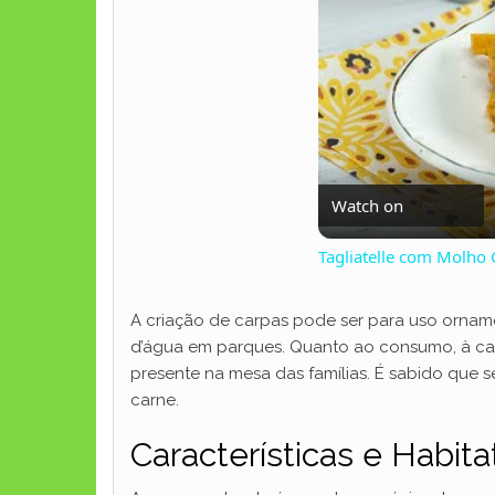
Watch on
Tagliatelle com Molho
A criação de carpas pode ser para uso ornam
d’água em parques. Quanto ao consumo, à car
presente na mesa das famílias. É sabido que 
carne.
Características e Habit