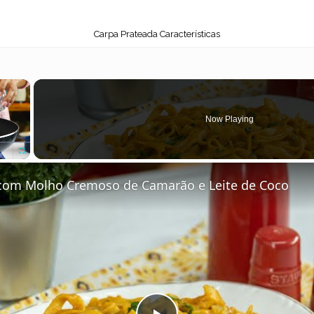
Carpa Prateada Características
×
Now Playing
Fullscreen
e com Molho Cremoso de Camarão e Leite de Coco