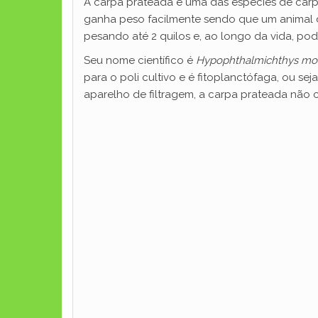
A carpa prateada é uma das espécies de carp
ganha peso facilmente sendo que um animal d
pesando até 2 quilos e, ao longo da vida, pod
Seu nome científico é
Hypophthalmichthys mol
para o poli cultivo e é fitoplanctófaga, ou sej
aparelho de filtragem, a carpa prateada não co