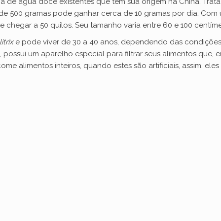
e
a de água doce existentes que tem sua origem na China. Trat
e 500 gramas pode ganhar cerca de 10 gramas por dia. Com u
e chegar a 50 quilos. Seu tamanho varia entre 60 e 100 centíme
o
itrix
e pode viver de 30 a 40 anos, dependendo das condições
a, possui um aparelho especial para filtrar seus alimentos que, 
me alimentos inteiros, quando estes são artificiais, assim, eles