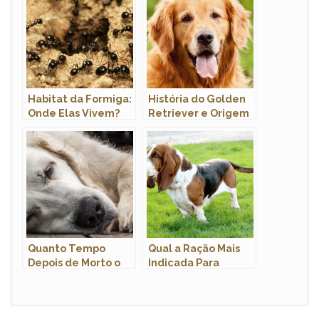
Habitat da Formiga:
História do Golden
Onde Elas Vivem?
Retriever e Origem
da Raça
Quanto Tempo
Qual a Ração Mais
Depois de Morto o
Indicada Para
Cachorro Fica Duro?
Basset Hound?