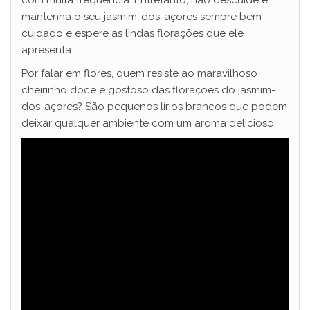
mantenha o seu jasmim-dos-açores sempre bem
cuidado e espere as lindas florações que ele
apresenta.
Por falar em flores, quem resiste ao maravilhoso
cheirinho doce e gostoso das florações do jasmim-
dos-açores? São pequenos lírios brancos que podem
deixar qualquer ambiente com um aroma delicioso.