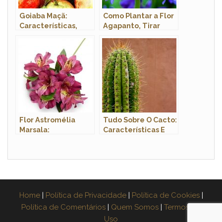
Goiaba Maçã:
Como Plantar a Flor
Características,
Agapanto, Tirar
Nome Científico e
Mudas e Podar
Fotos
Flor Astromélia
Tudo Sobre O Cacto:
Marsala:
Características E
Características,
Nome Científico
Cultivo e Fotos
Home
|
Política de Privacidade
|
Política de Cookies
|
Política de Comentários
|
Quem Somos
|
Termos de
Uso