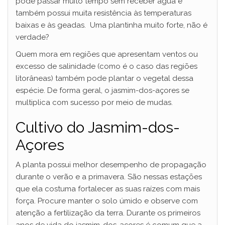
pode passar muito tempo sem receber água e
também possui muita resistência às temperaturas
baixas e às geadas. Uma plantinha muito forte, não é
verdade?
Quem mora em regiões que apresentam ventos ou
excesso de salinidade (como é o caso das regiões
litorâneas) também pode plantar o vegetal dessa
espécie. De forma geral, o jasmim-dos-açores se
multiplica com sucesso por meio de mudas.
Cultivo do Jasmim-dos-
Açores
A planta possui melhor desempenho de propagação
durante o verão e a primavera. São nessas estações
que ela costuma fortalecer as suas raízes com mais
força. Procure manter o solo úmido e observe com
atenção a fertilização da terra. Durante os primeiros
anos de vida do jasmim-dos-açores é comum que a